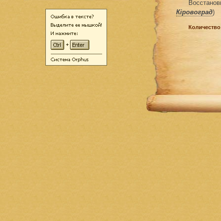
Восстанов
Кіровоград
)
Количество