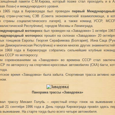
освящённый памяти С.М.Кирова, который позже стал проходить и в А
вая Лоза») и международного уровня.
ря 1965 года в Кировограде был проведен
первый Международный
анд стран-участниц СЭВ (Совета экономической взаимопомощи, в ко
о страны социалистического лагеря), а также команд УССР, МСС
иалистической Республики), городов Москвы и Ленинграда.
еждународный мотокросс
был проведен на «Завадовке» 1 октября 1967
еждународный мотокросс
прошёл на склонах «Завадовки» 20 октября
ых гонщиков Европы: Георгия Серафимова (Болгария), Иона Саца (Ру
кая Демократическая Республика) и многих-многих других знаменитостей
ря 1969 года в Кировограде собрались сильнейшие клубные коман
ка СССР по мотокроссу.
ми соревнованиями на «Завадовке» во времена СССР стал заключ
СР по автокроссу на спортивно-кроссовых автомобилях (СКА) багги, ко
года.
етское время «Завадовка» была забыта. Спортивная трасса активно на
ном.
Панорама трассы «Завадовка»
вал трассу Михаил Голубь – «крестный отец» гонок на выживание 
рый 21 сентября 1996 года в День города Кировограда провёл здесь пе
на выживание. На старте тогда было всего четыре автомобиля.