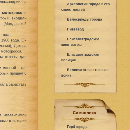
лександрии на
Археология города и его
окрестностей
 мотокросс
с
торый входили
Велосипеды города
Р (Молдавской
Пивзавод
 года.
Елисаветградские
 1968 года. Он
кинотеатры
мыния), Дитера
 мотокросса.
Елисаветградская
ды страны для
полиция
ительный этап
Великая отечественная
торый прошёл 6
война
чала зарастать
Символика
в независимой
рвые в истории
Герб города