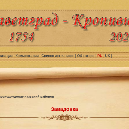
|
|
|
|
|
лизация
Комментарии
Список источников
Об авторе
RU |
UK
роисхождение названий районов
Завадовка