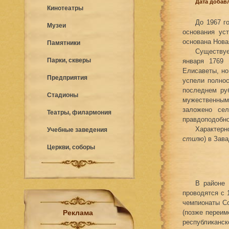
Дата добавл
Кинотеатры
До 1967 г
Музеи
основания ус
основана Нова
Памятники
Существу
Парки, скверы
января 1769 
Елисаветы, но
Предприятия
успели полно
последнем ру
Стадионы
мужественным
заложено се
Театры, филармония
правдоподобно,
Характерно
Учебные заведения
стилю
) в Зав
Церкви, соборы
В районе
проводятся с 
чемпионаты Со
Реклама
(позже переим
республиканс