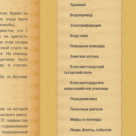
Трамвай
елом. Время ее
Водопровод
я, когда была
легенды
).
Электрификация
вестно, что 7
Бедствия
и на крепость
ри этом татары
Пожарная команда
еной стали на
ее. На помощь
Земская аптека
щитники, было
ву и считать
Елисаветградский
гусарский полк
да, по другому
Елисаветградское
кавалерийское училище
Передвижники
ния на которой
Почетные жители
ысокого ранга:
Мифы и легенды
СР, первенства
е соревнования
Люди, факты, события
 традиционный