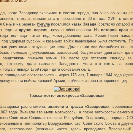
ения: 2012-05-23
ода, когда Завадовку включили в состав города, она была обычным с
тановить тяжело, возможно это произошло в 30-е года XVIII столети
я Сечь и на берегах
Ингула
поселился
казак Завада
(
согласно старой 
ет еще и
другая версия
, научно обоснованная. Из
истории края
из
года полчища татар под командованием хана Керим-Гирея напал
 под ударами русских и казачьих войск вынуждены были отступить. П
стью уничтожить окружающие села. Дальше жители ближайших сел ст
беже, помешав (
по-украински, завадивши
) басурманам двигаться дал
 защитникам прибыла армия. На месте где отстояли свободу за
ло, которому дали название Завадовка. Если это взять за осно
 тогда 7 января 1769 года - дата основания села.
е совпадение обстоятельств – через 175 лет, 7 января 1944 года (
прав
адовку вошли войска Красной Армии, выбивши из нее гитлеровцев.
[12]
Трасса мотто- автокросса «Завадовка»
 Завадовка расположена,
знаменита трасса «Завадовка»
, соревнова
1962 года. Вначале это были мотокроссы, а позже автокроссы самого в
юза Советских Социалистических Республик, Спартакиады народов СС
енованные в чемпионаты) Вооружённых Сил Советского Союза и други
кого, всесоюзного (особенно часто здесь проводился Всесоюзный