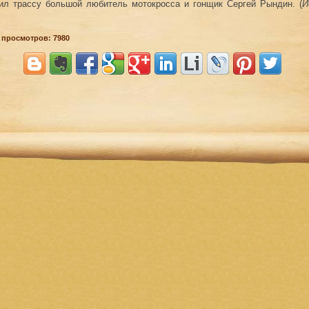
ил трассу большой любитель мотокросса и гонщик Сергей Рындин. (
И
 просмотров: 7980