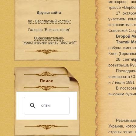
мотокросс, п
трассе «Вербо
Друзья сайта
:
17 октяб
участием ком
ho - Бесплатный хостинг
исключительн
Галерея "Елисаветград"
Советской Соц
Второй М
Образовательно-
Третий М
туристический центр "Веста-М"
собрал именит
Клея (Германс
28 сентяб
розыгрыша Куб
Последни
чемпионата СС
Поиск
и 7 июля 1991 
В постсов
высоким бурья
Реанимиро
Украине, кото
страны гонки 