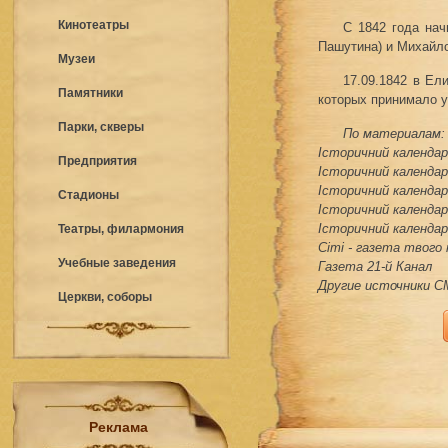
Кинотеатры
С 1842 года на
Пашутина) и Михайл
Музеи
17.09.1842 в Ел
Памятники
которых принимало у
Парки, скверы
По материалам:
Історичний календар 
Предприятия
Історичний календар 
Історичний календар 
Стадионы
Історичний календар 
Історичний календар 
Театры, филармония
Сіті - газета твого
Учебные заведения
Газета 21-й Канал
Другие источники 
Церкви, соборы
Реклама