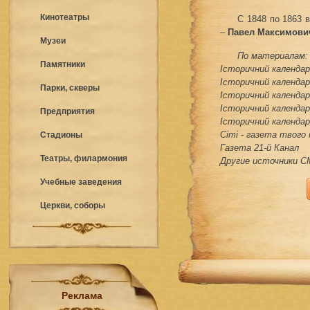
Кинотеатры
С 1848 по 1863 
–
Павел Максимови
Музеи
По материалам:
Памятники
Історичний календар 
Історичний календар 
Парки, скверы
Історичний календар 
Історичний календар 
Предприятия
Історичний календар 
Сіті - газета твого
Стадионы
Газета 21-й Канал
Театры, филармония
Другие источники 
Учебные заведения
Церкви, соборы
Реклама