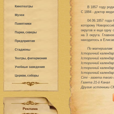
Кинотеатры
В 1857 году род
С 1884 - доктор мед
Музеи
04.06.1857 года
Памятники
которому Новоросси
округов и еще одну
Парки, скверы
на 3 округа. Главн
находилось в Елисав
Предприятия
По материалам:
Стадионы
Історичний календар 
Історичний календар 
Театры, филармония
Історичний календар 
Учебные заведения
Історичний календар 
Історичний календар 
Церкви, соборы
Сіті - газета твого
Газета 21-й Канал
Другие источники 
Реклама