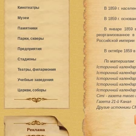
Кинотеатры
В 1859 г. населе
Музеи
В 1859 г. основа
Памятники
В январе 1859 
реорганизованное в
Парки, скверы
Российской империи 
Предприятия
В октябре 1859 
Стадионы
По материалам:
Історичний календар 
Театры, филармония
Історичний календар 
Історичний календар 
Учебные заведения
Історичний календар 
Історичний календар 
Церкви, соборы
Сіті - газета твого
Газета 21-й Канал
Другие источники 
Реклама