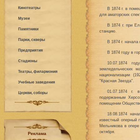
Кинотеатры
В 1874 г. в пом
для аматорских спек
Музеи
В 1874 г. при Е
Памятники
станцию.
Парки, скверы
В 1874 г. начала
Предприятия
В 1874 году в го
Стадионы
10.07.1874 го
земледельческих м
Театры, филармония
национализации (19
"Красная Звезда".
Учебные заведения
01.07.1874 г. 
Церкви, соборы
подержанным Херсо
помещении Обществе
18.08.1874 нач
известный оперный 
Мельникова в опере
октября.
Реклама