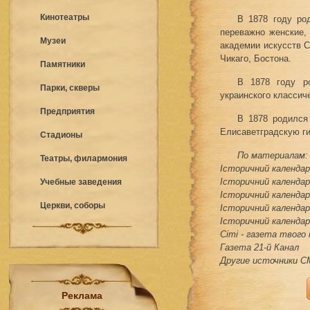
Кинотеатры
В 1878 году ро
переважно женские,
Музеи
академии искусств С
Чикаго, Бостона.
Памятники
В 1878 году р
Парки, скверы
украинского классич
Предприятия
В 1878 родился
Елисаветградскую г
Стадионы
По материалам:
Театры, филармония
Історичний календар 
Історичний календар 
Учебные заведения
Історичний календар 
Церкви, соборы
Історичний календар 
Історичний календар 
Сіті - газета твого
Газета 21-й Канал
Другие источники 
Реклама