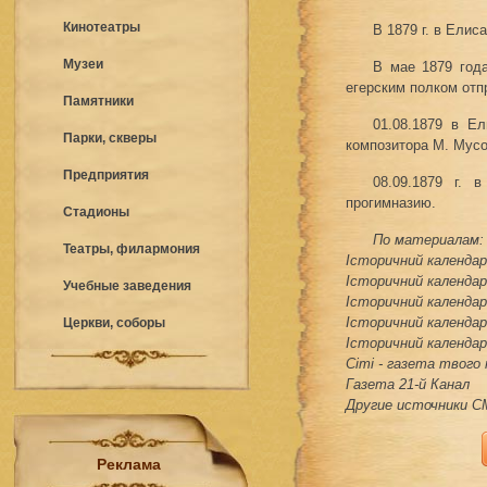
Кинотеатры
В 1879 г. в Елис
Музеи
В мае 1879 года
егерским полком отп
Памятники
01.08.1879 в Е
Парки, скверы
композитора М. Мусо
Предприятия
08.09.1879 г. 
прогимназию.
Стадионы
По материалам:
Театры, филармония
Історичний календар 
Історичний календар 
Учебные заведения
Історичний календар 
Історичний календар 
Церкви, соборы
Історичний календар 
Сіті - газета твого
Газета 21-й Канал
Другие источники 
Реклама