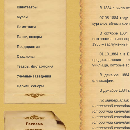
Кинотеатры
В 1884 г. была о
Музеи
07.08.1884 году
курганов вблизи кре
Памятники
В октябре 1884 
Парки, скверы
возглавлял кировог
1955 – заслуженный 
Предприятия
01.10.1884 г. в
Стадионы
предоставления по
училища, которые вс
Театры, филармония
В декабре 1884
Учебные заведения
философии.
Церкви, соборы
В декабре 1884 г
По материалам:
Історичний календар 
Історичний календар 
Історичний календар 
Історичний календар 
Реклама
Історичний календар 