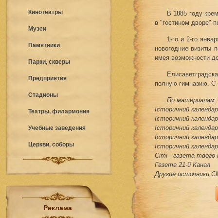
Кинотеатры
В 1885 году кре
в "гостином дворе" 
Музеи
1-го и 2-го янв
Памятники
новогодние визиты 
имея возможности до
Парки, скверы
Елисаветградск
Предприятия
полную гимназию. С 
Стадионы
По материалам:
Історичний календар 
Театры, филармония
Історичний календар 
Історичний календар 
Учебные заведения
Історичний календар 
Церкви, соборы
Історичний календар 
Сіті - газета твого
Газета 21-й Канал
Другие источники 
Реклама