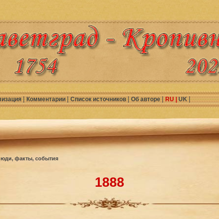
|
|
|
|
|
лизация
Комментарии
Список источников
Об авторе
RU |
UK
юди, факты, события
1888