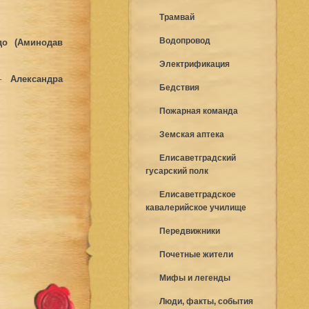
Трамвай
Водопровод
до (Аминодав
Электрификация
 –
Александра
Бедствия
Пожарная команда
Земская аптека
Елисаветградский
гусарский полк
Елисаветградское
кавалерийское училище
Передвижники
Почетные жители
Мифы и легенды
Люди, факты, события