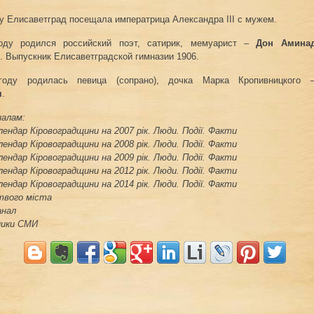
ду Елисаветград посещала императрица Александра ІІІ с мужем.
оду родился российский поэт, сатирик, мемуарист –
Дон Амина
. Выпускник Елисаветградской гимназии 1906.
оду родилась певица (сопрано), дочка Марка Кропивницкого
я
.
алам:
ендар Кіровоградщини на 2007 рік. Люди. Події. Факти
ендар Кіровоградщини на 2008 рік. Люди. Події. Факти
ендар Кіровоградщини на 2009 рік. Люди. Події. Факти
ендар Кіровоградщини на 2012 рік. Люди. Події. Факти
ендар Кіровоградщини на 2014 рік. Люди. Події. Факти
 твого міста
анал
ники СМИ