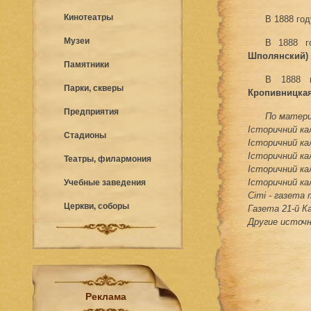
Кинотеатры
В 1888 го
Музеи
В 1888 г
Шполянский)
Памятники
В 1888 г
Парки, скверы
Кропивницка
Предприятия
По матери
Історичний кал
Стадионы
Історичний кал
Історичний кал
Театры, филармония
Історичний кал
Історичний кал
Учебные заведения
Сіті - газета
Церкви, соборы
Газета 21-й К
Другие источ
Реклама