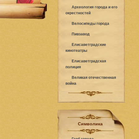
Археология города и его
окрестностей
Велосипеды города
Пивзавод
Елисаветградские
кинотеатры
Елисаветградская
полиция
Великая отечественная
война
Символика