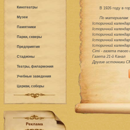
Кинотеатры
В 1926 году в го
Музеи
По материалам:
Історичний календар 
Памятники
Історичний календар 
Історичний календар 
Парки, скверы
Історичний календар 
Історичний календар 
Предприятия
Сіті - газета твого
Газета 21-й Канал
Стадионы
Другие источники 
Театры, филармония
Учебные заведения
Церкви, соборы
Реклама