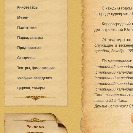
Кинотеатры
С каждым годом 
в городе курсируют 1
Музеи
Кировоградский 
Памятники
для строителей Южно
Парки, скверы
74 квартиры по
служащие и инженер
Предприятия
правда», декабрь 19
Стадионы
По материалам:
Історичний календар 
Театры, филармония
Історичний календар 
Історичний календар 
Учебные заведения
Історичний календар 
Церкви, соборы
Історичний календар 
Сіті - газета твого
Газета 21-й Канал
Другие источники 
Реклама