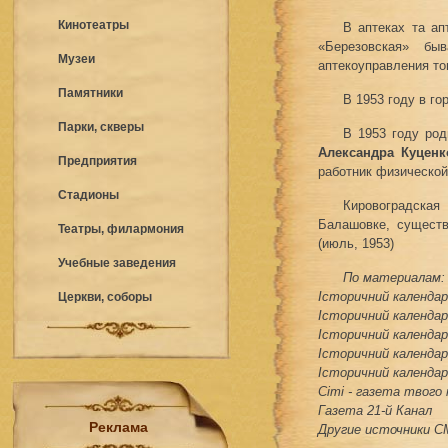
Кинотеатры
В аптеках та ап
«Березовская» бы
Музеи
аптекоуправления тов
Памятники
В 1953 году в г
Парки, скверы
В 1953 году род
Александра Куценк
Предприятия
работник физической
Стадионы
Кировоградска
Балашовке, существ
Театры, филармония
(июль, 1953)
Учебные заведения
По материалам:
Історичний календар 
Церкви, соборы
Історичний календар 
Історичний календар 
Історичний календар 
Історичний календар 
Сіті - газета твого
Газета 21-й Канал
Реклама
Другие источники 