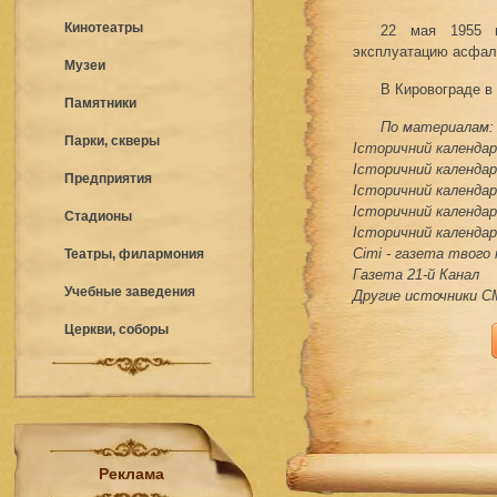
Кинотеатры
22 мая 1955 г
эксплуатацию асфал
Музеи
В Кировограде в
Памятники
По материалам:
Парки, скверы
Історичний календар 
Історичний календар 
Предприятия
Історичний календар 
Історичний календар 
Стадионы
Історичний календар 
Сіті - газета твого
Театры, филармония
Газета 21-й Канал
Учебные заведения
Другие источники 
Церкви, соборы
Реклама