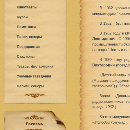
Кинотеатры
В 1962 урожен
кинокомедию "Короле
Музеи
В 1962 г. был по
Памятники
В 1962 году в г
Парки, скверы
Леонидович
. С 199
промышленности Укра
Предприятия
награды "Честь и сл
Стадионы
В 1962 году ро
Викторович
(псевдо
Театры, филармония
«Детский мир» о
Учебные заведения
(Магазин находился
гастронома") (
Област
Церкви, соборы
Завод «Динами
радиоприемников на
январь 1962
)
За сто минувших
«Молодий комунар», 
Реклама