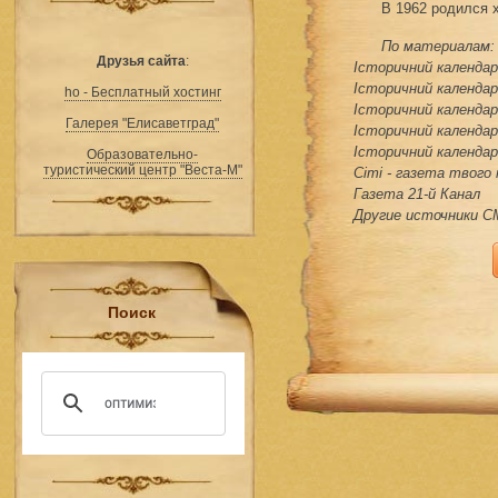
В 1962 родился 
По материалам:
Друзья сайта
:
Історичний календар 
Історичний календар 
ho - Бесплатный хостинг
Історичний календар 
Галерея "Елисаветград"
Історичний календар 
Історичний календар 
Образовательно-
туристический центр "Веста-М"
Сіті - газета твого
Газета 21-й Канал
Другие источники 
Поиск