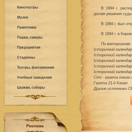
Кинотеатры
В 1994 г. расп
делам решения судьб
Музеи
В 1994 г. был от
Памятники
В 1994 г. в Кир
Парки, скверы
По материалам:
Предприятия
Історичний календар 
Історичний календар 
Стадионы
Історичний календар 
Історичний календар 
Театры, филармония
Історичний календар 
Сіті - газета твого
Учебные заведения
Газета 21-й Канал
Церкви, соборы
Другие источники 
Реклама