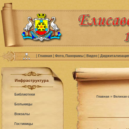
|
|
|
|
Главная
Фото, Панорамы
Видео
Диджитализаци
Инфраструктура
Библиотеки
»
Главная
Великая 
Больницы
Вокзалы
Гостиницы