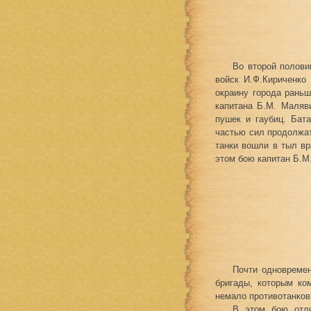
Во второй полови
войск И.Ф.Кириченко
окраину города рань
капитана Б.М. Маляв
пушек и гаубиц. Бат
частью сил продолжат
танки вошли в тыл вр
этом бою капитан Б.М
Почти одновремен
бригады, которым ко
немало противотанков
В этом бою отли