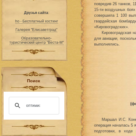
повредив 26 танков, 1
15-ти воздушных боях
Друзья сайта
:
совершила 1 100 выл
гвардейская бомбард
ho - Бесплатный хостинг
«Кировоградских».
Галерея "Елисаветград"
Кировоградская н
Образовательно-
для авиации, посколь
туристический центр "Веста-М"
выполнялись.
Поиск
(ф
Маршал И.С. Коне
операция началась 5 я
подготовки, в ходе