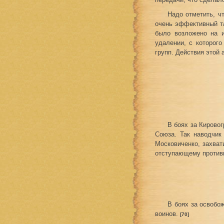
Надо отметить, ч
очень эффективный та
было возложено на и
удалении, с которог
групп. Действия этой
В боях за Кировог
Союза. Так наводчик
Московиченко, захват
отступающему противн
В боях за освобо
воинов.
[70]