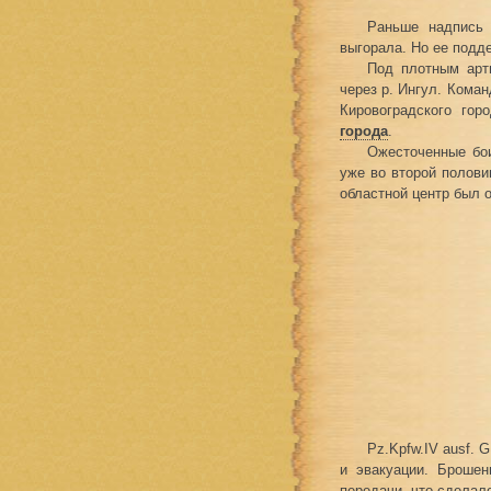
Раньше надпись 
выгорала. Но ее подде
Под плотным арт
через р. Ингул. Кома
Кировоградского гор
города
.
Ожесточенные бои
уже во второй половин
областной центр был 
Pz.Kpfw.IV ausf. 
и эвакуации. Брошен
передачи, что сделал