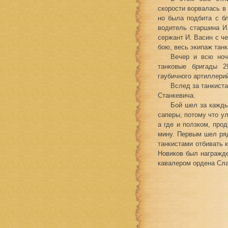
скорости ворвалась в
но была подбита с бл
водитель старшина И
сержант И. Васин с ч
бою, весь экипаж тан
Вечер и всю ноч
танковые бригады 29
гаубичного артиллери
Вслед за танкиста
Станкевича.
Бой шел за кажды
саперы, потому что у
а где и ползком, про
мину. Первым шел ряд
танкистами отбивать 
Новиков был награжд
кавалером ордена Сл