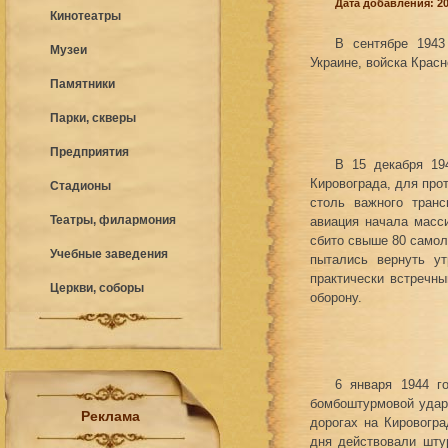
Дата добавления: 20
Кинотеатры
В сентябре 1943
Музеи
Украине, войска Крас
Памятники
Парки, скверы
Предприятия
В 15 декабря 19
Кировограда, для про
Стадионы
столь важного транс
Театры, филармония
авиация начала масси
сбито свыше 80 самол
Учебные заведения
пытались вернуть у
практически встречны
Церкви, соборы
оборону.
6 января 1944 г
бомбоштурмовой удар
Реклама
дорогах на Кировогр
дня действовали шту