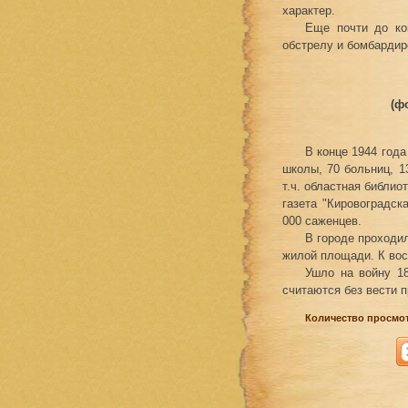
характер.
Еще почти до ко
обстрелу и бомбардир
(ф
В конце 1944 года
школы, 70 больниц, 1
т.ч. областная библио
газета "Кировоградск
000 саженцев.
В городе проходи
жилой площади. К вос
Ушло на войну 18
считаются без вести 
Количество просмот