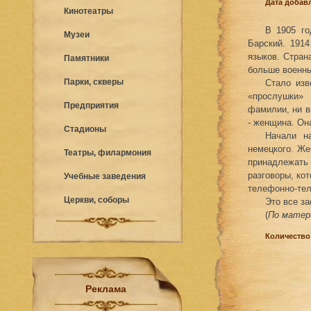
Дата добавл
Кинотеатры
В 1905 го
Музеи
Барский. 1914
языков. Стран
Памятники
больше военны
Парки, скверы
Стало изв
«прослушки» 
Предприятия
фамилии, ни вн
- женщина. Он
Стадионы
Начали н
немецкого. Же
Театры, филармония
принадлежат
разговоры, ко
Учебные заведения
телефонно-тел
Церкви, соборы
Это все за
(
По матер
Количество
Реклама