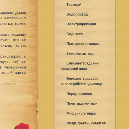
Трамвай
сировал Давид
Водопровод
ем иностранных
ании как можно
Электрификация
Бедствия
бирать команду
твуют, что ни
Пожарная команда
узнали, что это
Земская аптека
ранцузского и
скую ложу", не
Елисаветградский
е телефонные
гусарский полк
ока работаю на
Елисаветградское
 архивах.
кавалерийское училище
Передвижники
Почетные жители
Мифы и легенды
Люди, факты, события