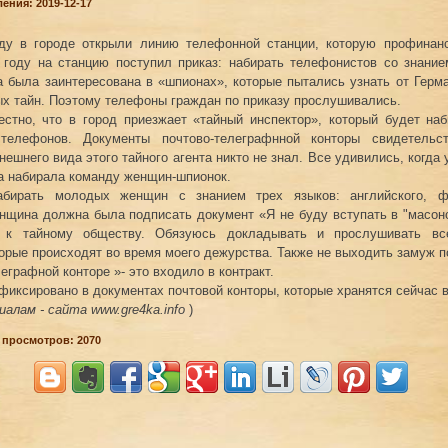
ения: 2019-12-17
ду в городе открыли линию телефонной станции, которую профинан
 году на станцию ​​поступил приказ: набирать телефонистов со знани
а была заинтересована в «шпионах», которые пытались узнать от Герм
х тайн. Поэтому телефоны граждан по приказу прослушивались.
естно, что в город приезжает «тайный инспектор», который будет на
телефонов. Документы почтово-телеграфнной конторы свидетельс
ешнего вида этого тайного агента никто не знал. Все удивились, когда 
а набирала команду женщин-шпионок.
абирать молодых женщин с знанием трех языков: английского, ф
нщина должна была подписать документ «Я не буду вступать в "масон
ь к тайному обществу. Обязуюсь докладывать и прослушивать вс
торые происходят во время моего дежурства. Также не выходить замуж п
еграфной конторе »- это входило в контракт.
фиксировано в документах почтовой конторы, которые хранятся сейчас в
иалам - сайта
www.gre4ka.info
)
 просмотров: 2070