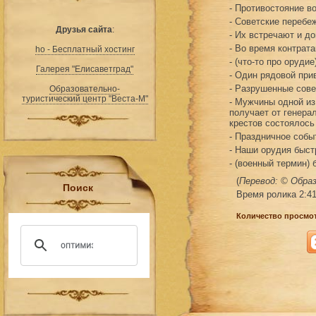
- Противостояние в
- Советские перебе
Друзья сайта
:
- Их встречают и д
- Во время контрат
ho - Бесплатный хостинг
- (что-то про орудие
Галерея "Елисаветград"
- Один рядовой при
- Разрушенные сове
Образовательно-
туристический центр "Веста-М"
- Мужчины одной из
получает от генер
крестов состоялось
- Праздничное событ
- Наши орудия быст
- (военный термин)
(
Перевод: © Обра
Поиск
Время ролика 2:41
Количество просмот