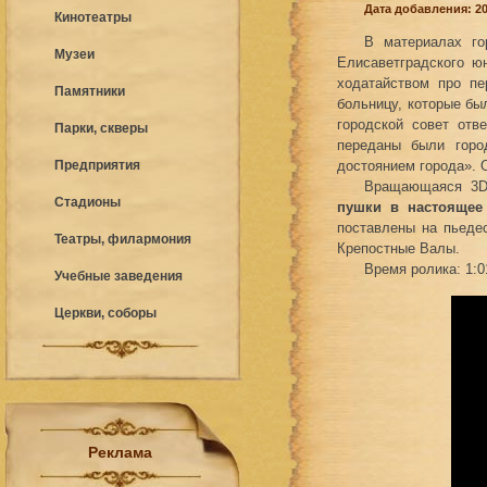
Дата добавления: 20
Кинотеатры
В материалах го
Музеи
Елисаветградского ю
ходатайством про п
Памятники
больницу, которые бы
городской совет отв
Парки, скверы
переданы были горо
Предприятия
достоянием города». 
Вращающаяся 3D 
Стадионы
пушки в настоящее
поставлены на пьеде
Театры, филармония
Крепостные Валы.
Время ролика: 1:0
Учебные заведения
Церкви, соборы
Реклама