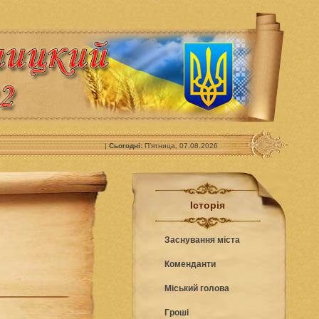
|
Сьогодні:
П’ятница, 07.08.2026
Історія
Заснування міста
Коменданти
Міський голова
Гроші