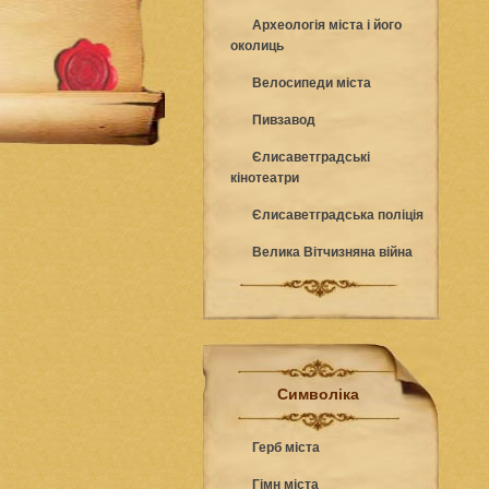
Археологія міста і його
околиць
Велосипеди міста
Пивзавод
Єлисаветградські
кінотеатри
Єлисаветградська поліція
Велика Вітчизняна війна
Символіка
Герб міста
Гімн міста