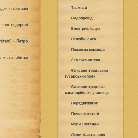
Трамвай
дміністративні
Водопровід
о свої подорожі
Електрифікація
Стихійні лиха
піталі) -
Петро
Пожежна команда
 міста, збитки
Земська аптека
Єлисаветградський
гусарський полк
Єлисаветградське
кавалерійське училище
Передвижники
Почесні жителі
Міфи і легенди
Люди, факти, події