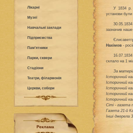
Лікарні
У 1834 р.
установи були
Музеї
30.05.183
Навчальні заклади
зазначив наше 
Підприємства
Єлисаветгр
Нахімов
- рос
Пам'ятники
16.07.183
Парки, сквери
склало на 1 мі
Стадіони
За матері
Історичний кал
Театри, філармонія
Історичний кал
Історичний кал
Церкви, собори
Історичний кал
Історичний кал
Сіті - газета
Газета 21-й К
Інші джерела 
Реклама