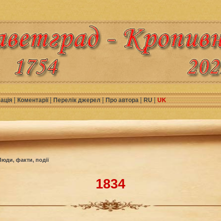
|
|
|
|
|
зація
Коментарії
Перелік джерел
Про автора
RU
UK
Люди, факти, події
1834