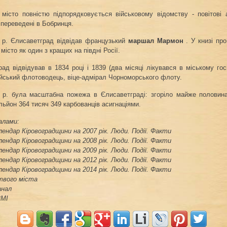
 місто повністю підпорядковується військовому відомству - повітові а
 переведені в Бобринця.
4 р. Єлисаветград відвідав французький
маршал Мармон
. У книзі пр
місто як один з кращих на півдні Росії.
ад відвідував в 1834 році і 1839 (два місяці лікувався в міському гос
ійський флотоводець, віце-адмірал Чорноморського флоту.
4 р. була масштабна пожежа в Єлисаветграді: згоріло майже половина
льйон 364 тисяч 349 карбованців асигнаціями.
алами:
ендар Кіровоградщини на 2007 рік. Люди. Події. Факти
ендар Кіровоградщини на 2008 рік. Люди. Події. Факти
ендар Кіровоградщини на 2009 рік. Люди. Події. Факти
ендар Кіровоградщини на 2012 рік. Люди. Події. Факти
ендар Кіровоградщини на 2014 рік. Люди. Події. Факти
 твого міста
анал
ЗМІ