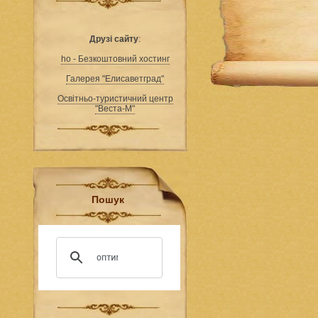
Друзі сайту
:
ho - Безкоштовний хостинг
Галерея "Елисаветград"
Освітньо-туристичний центр
"Веста-М"
Пошук