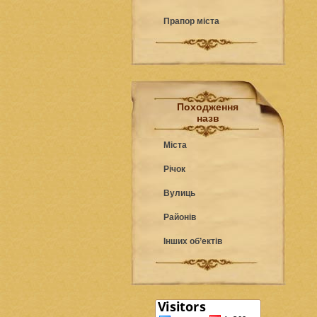
Прапор міста
Походження
назв
Міста
Річок
Вулиць
Районів
Інших об’ектів