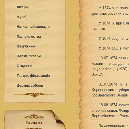
Лікарні
У 1874 р. в при
для аматорських вис
Музеї
У 1874 р. при Є
Навчальні заклади
станцію.
Підприємства
У 1874 році поча
Пам'ятники
У 1874 році в мі
Парки, сквери
10.07.1874 року
машин і знарядь. І
Стадіони
націоналізації (192
Зірка".
Театри, філармонія
01.07.1874 р. в
Церкви, собори
Херсонським губер
Громадського Зборів
18.08.1874 поча
оперний співак Федір
Даргомінского «Руса
Реклама
За матеріалами: