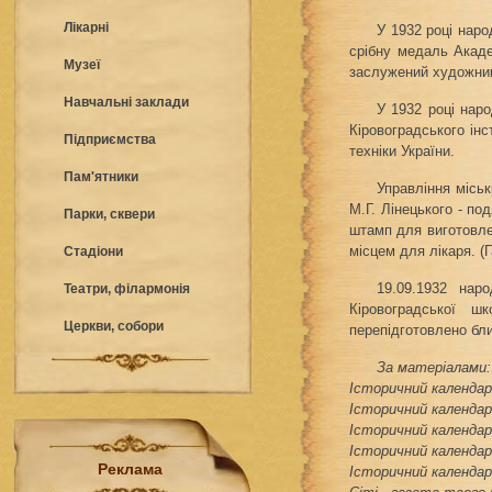
Лікарні
У 1932 році наро
срібну медаль Акаде
Музеї
заслужений художник 
Навчальні заклади
У 1932 році наро
Кіровоградського інс
Підприємства
техніки України.
Пам'ятники
Управління місь
М.Г. Лінецького - по
Парки, сквери
штамп для виготовле
місцем для лікаря. (Г
Стадіони
19.09.1932 нар
Театри, філармонія
Кіровоградської ш
Церкви, собори
перепідготовлено бли
За матеріалами:
Історичний календар 
Історичний календар 
Історичний календар 
Історичний календар 
Реклама
Історичний календар 