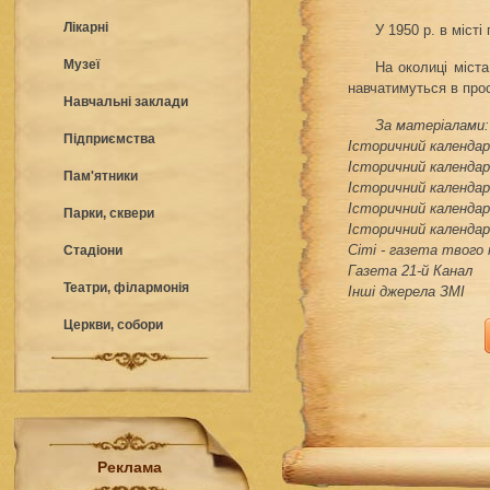
Лікарні
У 1950 р. в міст
Музеї
На околиці міста
навчатимуться в прос
Навчальні заклади
За матеріалами:
Підприємства
Історичний календар 
Історичний календар 
Пам'ятники
Історичний календар 
Історичний календар 
Парки, сквери
Історичний календар 
Сіті - газета твого
Стадіони
Газета 21-й Канал
Театри, філармонія
Інші джерела ЗМІ
Церкви, собори
Реклама