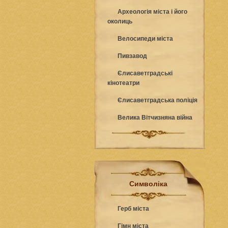
Археологія міста і його
околиць
Велосипеди міста
Пивзавод
Єлисаветградські
кінотеатри
Єлисаветградська поліція
Велика Вітчизняна війна
Символіка
Герб міста
Гімн міста