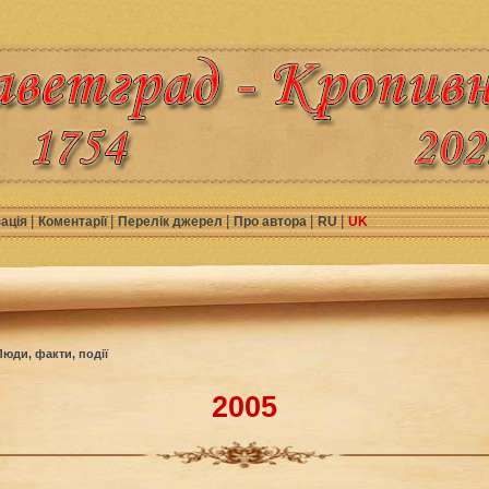
|
|
|
|
|
зація
Коментарії
Перелік джерел
Про автора
RU
UK
Люди, факти, події
2005