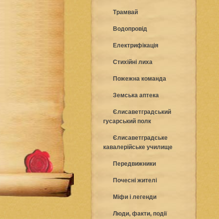
Трамвай
Водопровід
Електрифікація
Стихійні лиха
Пожежна команда
Земська аптека
Єлисаветградський
гусарський полк
Єлисаветградське
кавалерійське училище
Передвижники
Почесні жителі
Міфи і легенди
Люди, факти, події