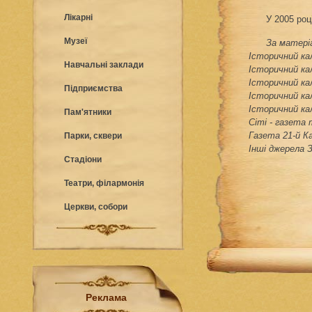
Лікарні
У 2005 роц
Музеї
За матері
Історичний кал
Навчальні заклади
Історичний кал
Історичний кал
Підприємства
Історичний кал
Історичний кал
Пам'ятники
Сіті - газета
Газета 21-й К
Парки, сквери
Інші джерела 
Стадіони
Театри, філармонія
Церкви, собори
Реклама