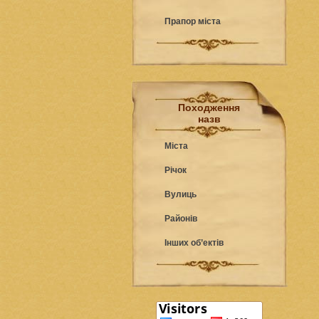
Прапор міста
Походження
назв
Міста
Річок
Вулиць
Районів
Інших об’ектів