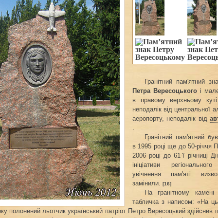
Гранітний пам'ятний зн
Петра Вересоцького
і мале
в правому верхньому куті
неподалік від центральної а
аеропорту, неподалік від
ав
.
Гранітний пам'ятний бу
в 1995 році ще до 50-річчя 
2006 році до 61-ї річниці Д
ініціативи регіональног
увічнення пам'яті визво
замінили.
[16]
На гранітному камені 
табличка з написом: «На ц
ку полонений льотчик український патріот Петро Вересоцький здійснив 