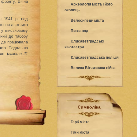
 фронту. Вічна
Археологія міста і його
околиць
ня 1941 р. над
Велосипеди міста
лення льотчика
я у військовому
Пивзавод
ений до табору
Єлисаветградські
і, де працювала
кінотеатри
аків. Подальша
ає. (
газета 21
Єлисаветградська поліція
Велика Вітчизняна війна
Символіка
Герб міста
Гімн міста