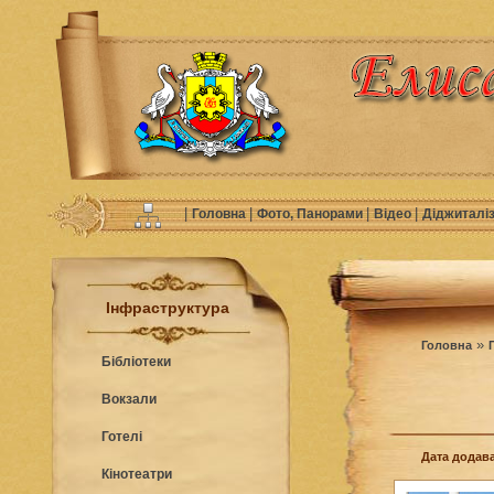
|
|
|
|
Головна
Фото, Панорами
Відео
Діджиталі
Інфраструктура
»
Головна
Бібліотеки
Вокзали
Готелі
Дата додава
Кінотеатри