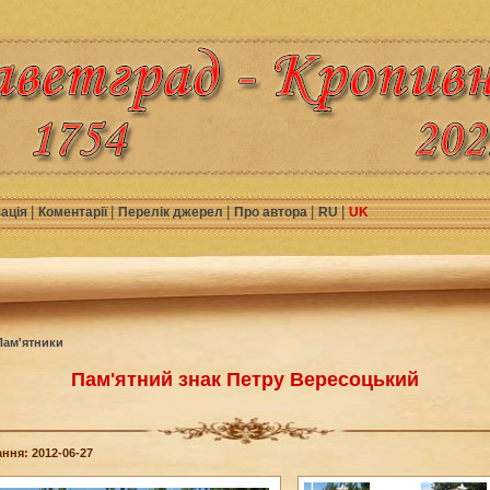
|
|
|
|
|
зація
Коментарії
Перелік джерел
Про автора
RU
UK
Пам'ятники
Пам'ятний знак Петру Вересоцький
ння: 2012-06-27