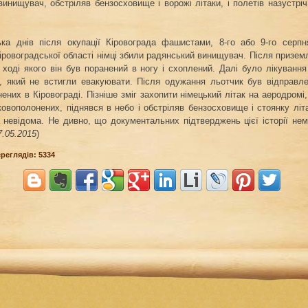
инищувач, обстріляв бензосховище і ворожі літаки, і полетів назустріч
ька днів після окупації Кіровограда фашистами, 8-го або 9-го серп
іровоградської області німці збили радянський винищувач. Після призем
 ході якого він був поранений в ногу і схоплений. Далі було лікуванн
, який не встигли евакуювати. Після одужання льотчик був відправл
ених в Кіровограді. Пізніше зміг захопити німецький літак на аеродром
ковополонених, піднявся в небо і обстріляв бензосховище і стоянку літ
 невідома. Не дивно, що документальних підтверджень цієї історії нем
7.05.2015
)
ереглядів: 5334