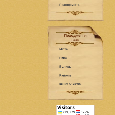
Прапор міста
Походження
назв
Міста
Річок
Вулиць
Районів
Інших об’ектів