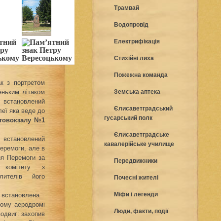
Трамвай
Водопровід
Електрифікація
Стихійні лиха
Пожежна команда
ак з портретом
ньким літаком
Земська аптека
 встановлений
Єлисаветградський
леї яка веде до
гусарський полк
товокзалу №1
Єлисаветградське
в встановлений
кавалерійське училище
Перемоги, але в
ня Перемоги за
Передвижники
о комітету з
лителів його
Почесні жителі
Міфи і легенди
встановлена ​​
ьому аеродромі
Люди, факти, події
подвиг: захопив