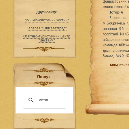
фашистський в
слава герою! »
Друзі сайту
:
Історія
Через кіл
ho - Безкоштовний хостинг
м.Бобринець К
Галерея "Елисаветград"
почався бій, в
госпіталі №45
Освітньо-туристичний центр
військовополон
"Веста-М"
команда війсь
доля льотчика
Канал, №19, 0
Кількість п
Пошук