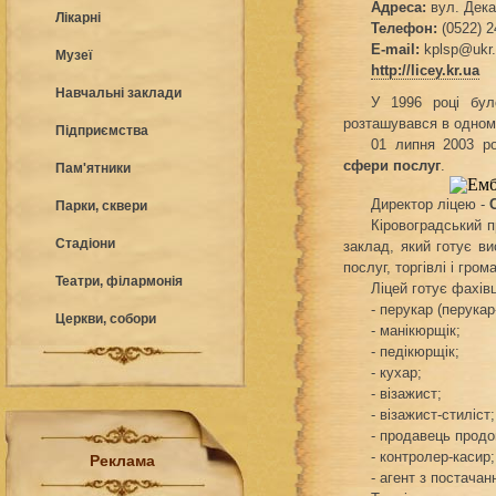
Адреса:
вул. Дека
Лікарні
Телефон:
(0522) 2
E-mail:
kplsp@ukr.
Музеї
http://licey.kr.ua
Навчальні заклади
У 1996 році бу
розташувався в одному
Підприємства
01 липня 2003 
сфери послуг
.
Пам'ятники
Директор ліцею -
Парки, сквери
Кіровоградський 
Стадіони
заклад, який готує в
послуг, торгівлі і гро
Театри, філармонія
Ліцей готує фахів
- перукар (перука
Церкви, собори
- манікюрщік;
- педікюрщік;
- кухар;
- візажист;
- візажист-стиліст;
- продавець продо
- контролер-касир;
Реклама
- агент з постачан