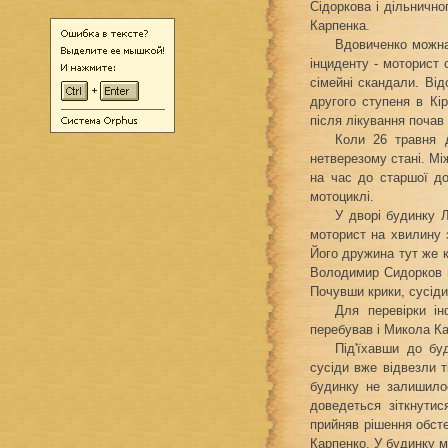
Сідоркова і дільнично
Карпенка.
Вдовиченко можна
інциденту - моторист
сімейні скандали. Від
другого ступеня в Кі
після лікування почав 
Коли 26 травня 
нетверезому стані. Мі
на час до старшої до
мотоциклі.
У дворі будинку 
моторист на хвилину 
Його дружина тут же к
Володимир Сидорков вс
Почувши крики, сусіди
Для перевірки ін
перебував і Микола Ка
Під'їхавши до бу
сусіди вже відвезли 
будинку не залишило
доведеться зіткнутис
прийняв рішення обст
Карпенко. У будинку м