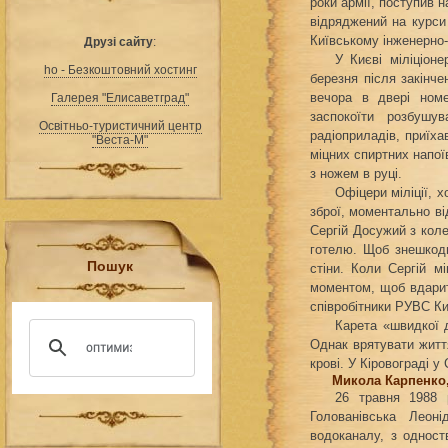
роки армії, поступив 
відряджений на курси 
Київському інженерно-
Друзі сайту
:
У Києві міліціон
ho - Безкоштовний хостинг
березня після закінче
вечора в двері номе
Галерея "Елисаветград"
заспокоїти розбушу
Освітньо-туристичний центр
радіоприладів, приїха
"Веста-М"
міцних спиртних напої
з ножем в руці.
Офіцери міліції, 
зброї, моментально ві
Сергій Досужий з коле
готелю. Щоб знешкоди
Пошук
стіни. Коли Сергій м
моментом, щоб вдарити
співробітники РУВС Ки
Карета «швидкої 
Однак врятувати життя
крові. У Кіровограді 
Микола Карпенко, 
26 травня 1988 
Голованівська Леон
водоканалу, з одност