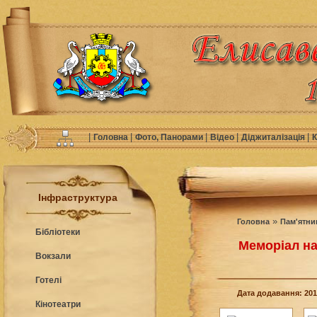
|
|
|
|
|
Головна
Фото, Панорами
Відео
Діджиталізація
К
Інфраструктура
»
Головна
Пам'ятни
Бібліотеки
Меморіал на
Вокзали
Готелі
Дата додавання: 201
Кінотеатри