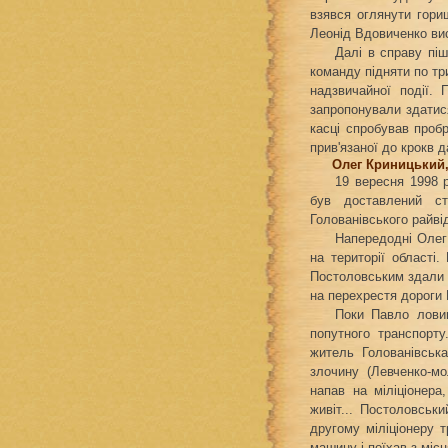
взявся оглянути гори
Леонід Вдовиченко вис
Далі в справу піш
команду підняти по тр
надзвичайної події.
запропонували здатися
касці спробував пробр
прив'язаної до крокв д
Олег Криницький, 
19 вересня 1998 
був доставлений ст
Голованівського райві
Напередодні Олег
на території області
Постоловським здали 
на перехрестя дороги 
Поки Павло ловив
попутного транспорт
житель Голованівськ
злочину (Левченко-м
напав на міліціонера
живіт... Постоловськ
другому міліціонеру т
машину і поїхав з місц