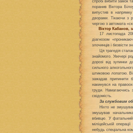
спробі вибити замок т
поранив Віктора Білоу
випустив в напрямку
дворами. Тікаючи з р
чергою з автомата «ск
Віктор Кабанов, за
17 листопада 200
діагнозом «проникаю
злочинців і безвісти з
Ця трагедія стала
знайомого. Увечері р
дорозі від зупинки д
сильного алкогольног
штиковою лопатою. Вік
зажадав припинити б
накинувся на правоох
груди. Намагаючись з
свідомість.
За службовим об
Ніхто не змушува
змушував начальника
вбивцю. У фатальний
міліцейській операції
небудь спеціальна ком