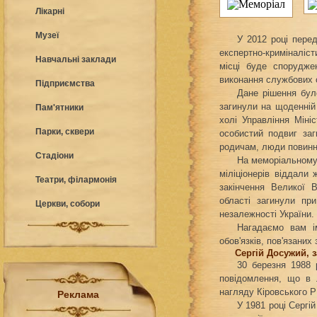
Лікарні
Музеї
У 2012 році пере
експертно-криміналіст
Навчальні заклади
місці буде спорудже
виконання службових о
Підприємства
Дане рішення бул
загинули на щоденній 
Пам'ятники
холі Управління Міні
Парки, сквери
особистий подвиг заг
родичам, люди повинні
Стадіони
На меморіальному 
міліціонерів віддали 
Театри, філармонія
закінчення Великої В
області загинули пр
Церкви, собори
незалежності України.
Нагадаємо вам ім
обов'язків, пов'язани
Сергій Досужий, з
30 березня 1988 
повідомлення, що в 
нагляду Кіровського Р
Реклама
У 1981 році Сергі