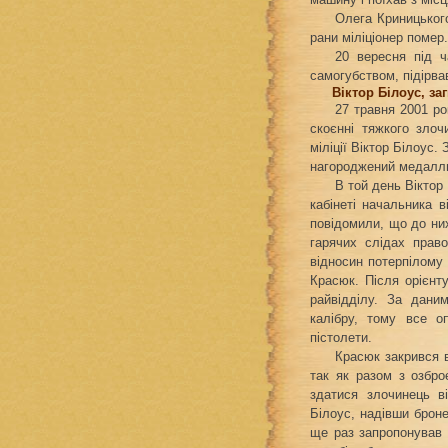
Олега Криницького
рани міліціонер помер.
20 вересня під ч
самогубством, підірва
Віктор Білоус, заг
27 травня 2001 ро
скоєнні тяжкого зло
міліції Віктор Білоус.
нагороджений медаллю
В той день Віктор 
кабінеті начальника 
повідомили, що до ни
гарячих слідах право
відносин потерпілому 
Красюк. Після орієнту
райвідділу. За дани
калібру, тому все о
пістолети.
Красюк закрився 
так як разом з озбро
здатися злочинець в
Білоус, надівши брон
ще раз запропонував 