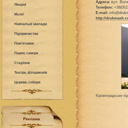
Адреса:
вул. Волк
Лікарні
Телефон:
+38(0522
E-mail:
info@druk
Музеї
http://drukmash.
Навчальні заклади
Підприємства
Пам'ятники
Парки, сквери
Стадіони
Театри, філармонія
Церкви, собори
Кіровоградське п
Реклама