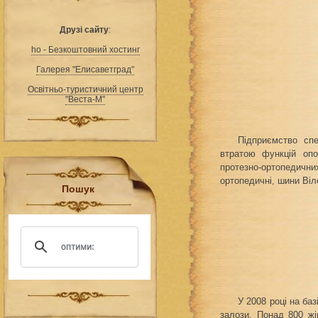
Друзі сайту
:
ho - Безкоштовний хостинг
Галерея "Елисаветград"
Освітньо-туристичний центр
"Веста-М"
Підприємство сп
втратою функцій опо
протезно-ортопедичних
ортопедичні, шини Віле
Пошук
У 2008 році на ба
залози. Понад 800 жі