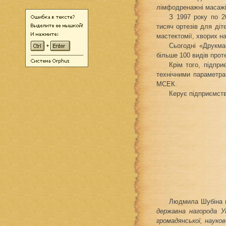
лімфодренажні масажі,
З 1997 року по 2
тисяч ортезів для діт
мастектомії, хворих н
Сьогодні «Друкма
більше 100 видів проте
Крім того, підпр
технічними параметра
МСЕК.
Керує підприємст
Людмила Шубіна в 
державна нагорода Ук
громадянської, науков