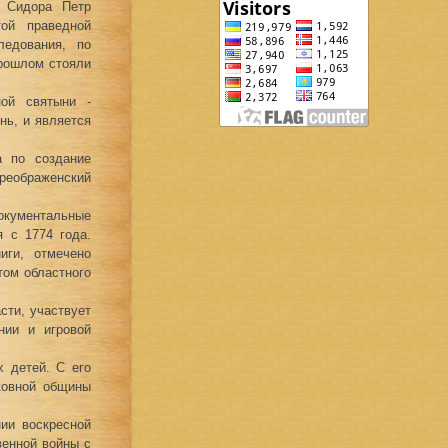
и Сидора Петр
той праведной
ледования, по
прошлом стояли
ой святыни -
нь, и является
а по создание
реображенский
документальные
я с 1774 года.
иги, отмечено
том областного
сти, участвует
нии и игровой
 детей. С его
ковной общины
ии воскресной
венной войны с