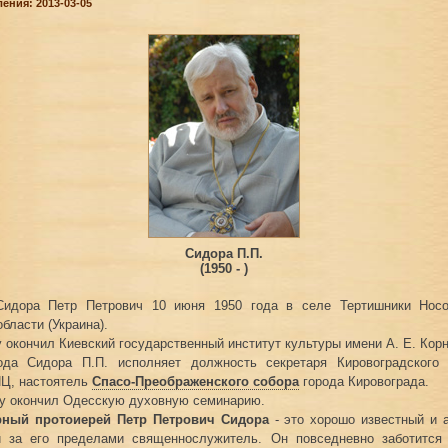
ения: 2013-03-05
Сидора П.П.
(1950 - )
Сидора Петр Петрович 10 июня 1950 года в селе Тертишники Носо
бласти (Украина).
 окончил Киевский государственный институт культуры имени А. Е. Корн
да Сидора П.П. исполняет должность секретаря Кировоградского 
ПЦ, настоятель
Спасо-Преображенского собора
города Кировограда.
ду окончил Одесскую духовную семинарию.
ный протоиерей Петр Петрович Сидора
- это хорошо известный и 
и за его пределами священнослужитель. Он повседневно заботится