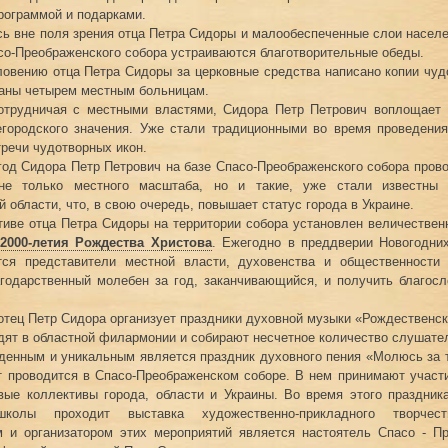
рограммой и подарками.
сь вне поля зрения отца Петра Сидоры и малообеспеченные слои населе
со-Преображенского собора устраиваются благотворительные обеды.
ловению отца Петра Сидоры за церковные средства написано копии чуд
аны четырем местным больницам.
отрудничая с местными властями, Сидора Петр Петрович воплощает 
егородского значения. Уже стали традиционными во время проведения
тречи чудотворных икон.
 год Сидора Петр Петрович на базе Спасо-Преображенского собора пров
не только местного масштаба, но и такие, уже стали известны
 области, что, в свою очередь, повышает статус города в Украине.
тиве отца Петра Сидоры на территории собора установлен величестве
 2000-летия Рождества Христова
. Ежегодно в преддверии Новогодни
тся представители местной власти, духовенства и общественности 
годарственный молебен за год, заканчивающийся, и получить благосл
отец Петр Сидора организует праздники духовной музыки «Рождественск
дят в областной филармонии и собирают несчетное количество слушате
денным и уникальным является праздник духовного пения «Молюсь за т
т проводится в Спасо-Преображенском соборе. В нем принимают участ
вые коллективы города, области и Украины. Во время этого праздни
школы проходит выставка художественно-прикладного творчес
м и организатором этих мероприятий является настоятель Спасо - Пр