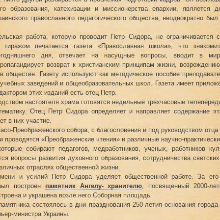
ого образования, катехизации и миссионерства епархии, является д
аинского православного педагогического общества, неоднократно был
ельская работа, которую проводит Петр Сидора, не ограничивается 
 тиражом печатается газета «Православная школа», что знакоми
егодняшнего дня, отвечает на насущные вопросы, вводит в мир
пропагандирует возврат к христианским принципам жизни, возрождени
в обществе. Газету используют как методическое пособие преподават
учебных заведений и общеобразовательных школ. Газета имеет прилож
дактором этих изданий есть отец Петр.
одством настоятеля храма готовятся недельные трехчасовые телепереда
тематику. Отец Петр Сидора определяет и направляет содержание эт
ет в них участие.
пасо-Преображенского собора, с благословения и под руководством отца
и проводятся «Преображенские чтения» и различные научно-практическ
которые собирают педагогов, медработников, ученых, работников кул
ся вопросы развития духовного образования, сотрудничества светских
зличных отраслях общественной жизни.
мени и усилий Петр Сидора уделяет общественной работе. За его
 был построен
памятник Ангелу- хранителю
, посвященный 2000-ле
строена и украшена возле него Соборная площадь.
памятника состоялось в дни празднования 250-летия основания города
ьер-министра Украины.