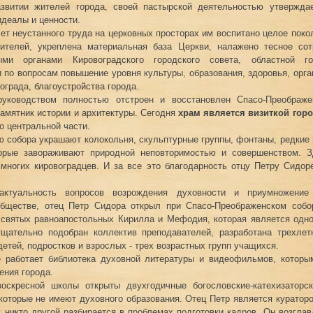
азвитии жителей города, своей пастырской деятельностью утвержда
идеалы и ценности.
лет неустанного труда на церковных просторах им воспитано целое пок
ителей, укреплена материальная база Церкви, налажено тесное сот
ыми органами Кировоградского городского совета, областной го
 по вопросам повышение уровня культуры, образования, здоровья, орга
ограда, благоустройства города.
уководством полностью отстроен и восстановлен Спасо-Преображе
мятник истории и архитектуры. Сегодня
храм является визиткой гор
о центральной части.
ю собора украшают колокольня, скульптурные группы, фонтаны, редкие
торые завораживают природной неповторимостью и совершенством. 
многих кировоградцев. И за все это благодарность отцу Петру Сидор
актуальность вопросов возрождения духовности и приумножение
обществе, отец Петр Сидора открыл при Спасо-Преображенском собо
 святых равноапостольных Кирилла и Мефодия, которая является одно
тщательно подобран коллектив преподавателей, разработана трехлет
детей, подростков и взрослых - трех возрастных групп учащихся.
 работает библиотека духовной литературы и видеофильмов, которы
ения города.
оскресной школы открыты двухгодичные богословские-катехизаторс
которые не имеют духовного образования. Отец Петр является кураторо
к никто другой разбирается в проблемах подготовки кадров. Он возгла