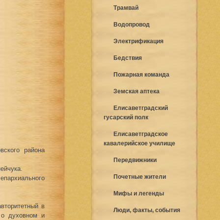
Трамвай
Водопровод
Электрификация
Бедствия
Пожарная команда
Земская аптека
Елисаветградский
гусарский полк
Елисаветградское
кавалерийское училище
вского района
Передвижники
ейчука.
Почетные жители
епархиального
Мифы и легенды
авторитетный в
Люди, факты, события
 о духовном и