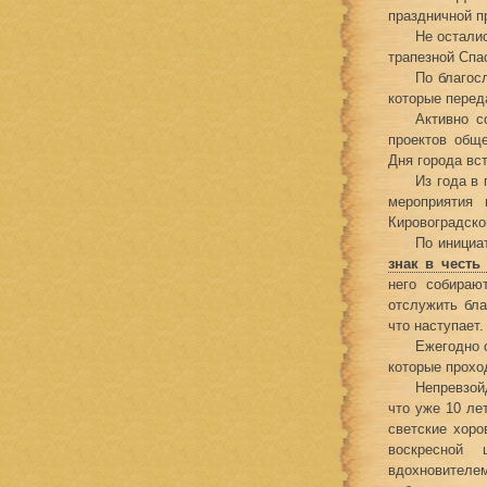
праздничной п
Не остали
трапезной Спа
По благос
которые перед
Активно с
проектов общ
Дня города вс
Из года в
мероприятия 
Кировоградской
По инициа
знак в честь
него собираю
отслужить бла
что наступает.
Ежегодно 
которые прохо
Непревзой
что уже 10 ле
светские хоро
воскресной 
вдохновителе