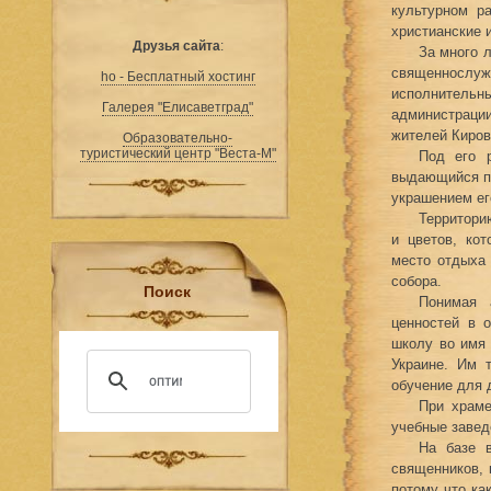
культурном р
христианские 
Друзья сайта
:
За много 
священнослуж
ho - Бесплатный хостинг
исполнительн
Галерея "Елисаветград"
администрации
жителей Киров
Образовательно-
туристический центр "Веста-М"
Под его р
выдающийся па
украшением ег
Территори
и цветов, ко
место отдыха 
собора.
Поиск
Понимая 
ценностей в 
школу во имя
Украине. Им 
обучение для 
При храме
учебные завед
На базе в
священников, 
потому что ка