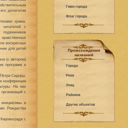
ействительным
Гимн города
 его делегатом
Флаг города
стенами храма.
т читателей с
 подвижников
ю нравственных
ели воскресных
ение для детей
Происхождение
названий
чи (с автором)
их программ и
Города
 Петра Сидоры,
Реки
ие конференции
Улиц
ьтуры. На них
 организаций с
Районов
 инициативы в
Других объектов
тию Рождества
 Кировограда с