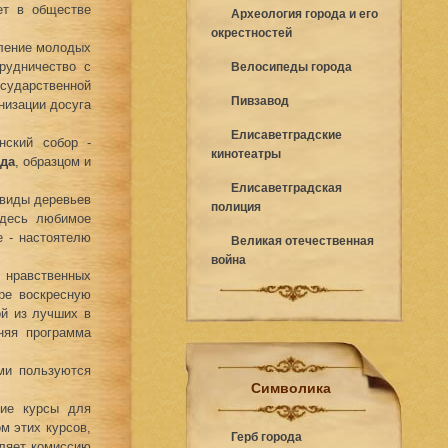
ет в обществе
Археология города и его
окрестностей
оление молодых
рудничество с
Велосипеды города
сударственной
Пивзавод
низации досуга
Елисаветградские
нский собор -
кинотеатры
ода
, образцом и
Елисаветградская
 виды деревьев
полиция
Здесь любимое
е - настоятелю
Великая отечественная
война
 нравственных
ре воскресную
й из лучших в
няя программа
ми пользуются
Символика
кие курсы для
м этих курсов,
Герб города
вляет комиссию