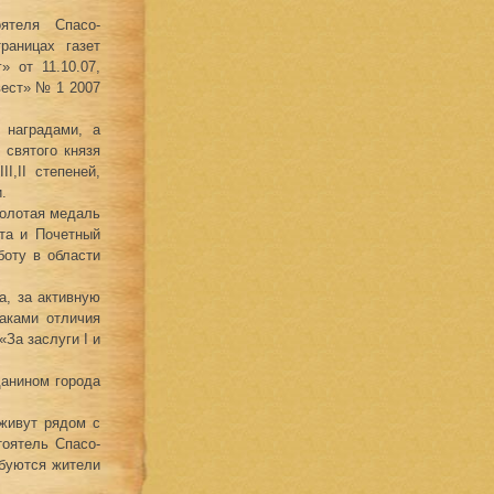
оятеля Спасо-
раницах газет
» от 11.10.07,
вест» № 1 2007
 наградами, а
 святого князя
I,II степеней,
.
Золотая медаль
та и Почетный
оту в области
а, за активную
аками отличия
«За заслуги I и
данином города
 живут рядом с
тоятель Спасо-
юбуются жители