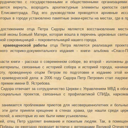
трудничество с государственными и общественными организациям
ается вернуть, возродить архитектурные элементы крепости свя
Елисаветграда. Под его руководством проводятся архивные исс
оторых в городе установлено памятные знаки-кресты на местах, где в 
достижением отца Петра Сидоры является восстановление местн
кой иконы Божьей Матери, которая вошла в перечень церковных святы
ной сокровищницей – покровительницей нашего города.
 краеведческой работы
отца Петра является реализация проект
ного историко-документального издания - книги- альбома «Спасо-П
части книги - рассказ о современном соборе, во второй - изложены 
материалы, связанные с историей собора и историей города, начина
ту, проведенную отцом Петром по подготовке и изданию этой кн
 краеведческой дела: в 2006 году Сидора Петр Петрович стал лауреа
 премии имени В. Ястребова.
 Сидора отвечает за сотрудничество Церкви с Управлением МВД в обла
 социальных проектов, связанных с профилактикой СПИДа, наркома
 занимается проблемами приютов для несовершеннолетних и больных
я эти дети приняли крещение в стенах храма, где нашли среди цер
телей, а некоторые из них были ними усыновлены.
ей, отец Петр уделяет внимание и пожилым людям. Так, в помещен
Победы он ежегодно проводит встречи с ветеранами Великой Отечест