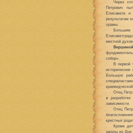
Через со
Петрович пыт
Елисавети и 
результатам к
храмы.
Большим 
Елисаветградс
местной духов
Вершиной
фундаменталь
собор».
В первой 
исторические 
Большую рабо
специалистами
краеведческой
Отец Петр
в разработке
зависимости.
Отец Петр
благословени
крестных роди
Кроме дет
школы ко Дня 