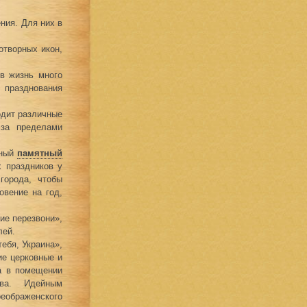
ния. Для них в
отворных икон,
в жизнь много
 празднования
одит различные
 за пределами
нный
памятный
х праздников у
города, чтобы
овение на год,
ие перезвони»,
лей.
ебя, Украина»,
ие церковные и
ка в помещении
тва. Идейным
еображенского