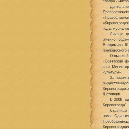
собора - митр
Деятельн
Преображенск
«Православная
«Кировоградск
года, журнало
Личные д
именно: орден
Владимира III
преподобного И
О высокой
«Советский ф
знак Министе
культуры».
За весомы
общественную
Кировоградског
II степени.
В 2008 го
Кировограда".
Страницы 
нами. Один из
Преображенско
Кировоградщин