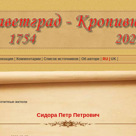
|
|
|
|
|
лизация
Комментарии
Список источников
Об авторе
RU |
UK
очетные жители
Сидора Петр Петрович