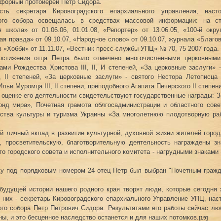
офорный протоиерей Петр Сидора.
ость секретаря Кировоградского епархиального управления, наст
ого собора освещалась в средствах массовой информации: на ст
 школа» от 01.06.06, 01.01.08, «Репортер» от 13.06.05, «100-й округ
ая правда» от 09.10.07, «Народное слово» от 09.10.07, журнала «Благо
в «Хобби» от 11.11.07, «Вестник пресс-службы УПЦ» № 70, 75 2007 года.
остижения отца Петра было отмечено многочисленными церковными
ами Рождества Христова III, II, И степеней, «За церковные заслуги» -
, II степеней, «За церковные заслуги» - святого Нестора Летописца II
льи Муромца III, II степени, преподобного Агапита Печерского II степени
 оценке его деятельности свидетельствуют государственные награды: 
онд мира», Почетная грамота облгосадминистрации и областного сове
рства культуры и туризма Украины «За многолетнюю плодотворную раб
й личный вклад в развитие культурной, духовной жизни жителей город
, просветительскую, благотворительную деятельность награждены зн
о городского совета и исполнительного комитета - нагрудными знаками 
ду под порядковым номером 24 отец Петр был выбран "Почетным граж
будущей истории нашего родного края творят люди, которые сегодня
 них - секретарь Кировоградского епархиального Управление УПЦ, нас
го собора Петр Петрович Сидора. Результатами его работы сейчас л
ы, и это бесценное наследство останется и для наших потомков.
[19]