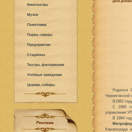
Дата добавл
Кинотеатры
Музеи
Памятники
Парки, скверы
Предприятия
Стадионы
Театры, филармония
Учебные заведения
Церкви, соборы
Родился 
Черниговской о
В1982 году
С 1990 го
управления У
В 1994 го
Реклама
Митрофор
Кировограде 