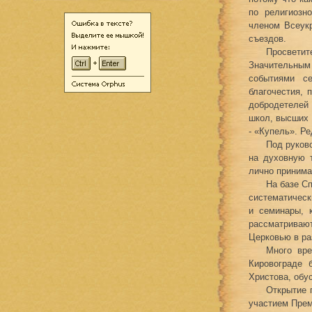
по религиозн
членом Всеукр
съездов.
Просветит
Значительным
событиями с
благочестия, 
добродетелей 
школ, высших 
- «Купель». Ре
Под руков
на духовную 
лично принима
На базе С
систематическ
и семинары, 
рассматривают
Церковью в ра
Много вре
Кировограде
Христова, обу
Открытие 
участием Прем