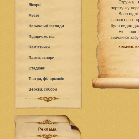
Струнка і
Лікарні
порятунку царс
Вона відрі
Музеї
і лазні цього 
було видно дал
Навчальні заклади
Як і інші
Підприємства
звичайної забу
Пам'ятники
Кількість п
Парки, сквери
Стадіони
Театри, філармонія
Церкви, собори
Реклама