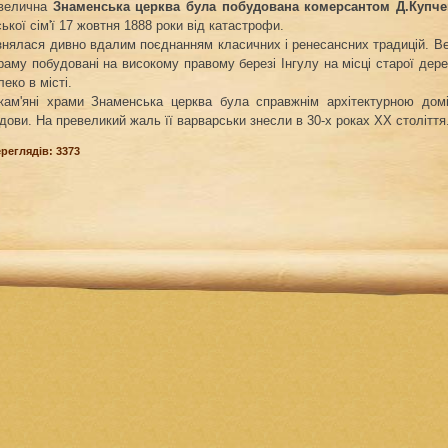
 велична
Знаменська церква була побудована комерсантом Д.Купч
ької сім'ї 17 жовтня 1888 роки від катастрофи.
знялася дивно вдалим поєднанням класичних і ренесансних традицій. Вер
храму побудовані на високому правому березі Інгулу на місці старої дерев
еко в місті.
 кам'яні храми Знаменська церква була справжнім архітектурною дом
дови. На превеликий жаль її варварськи знесли в 30-х роках ХХ століття
ереглядів: 3373