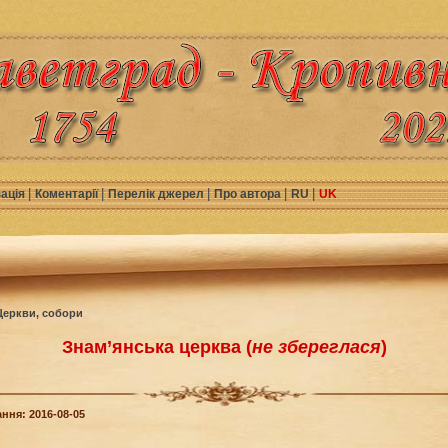
|
|
|
|
|
зація
Коментарії
Перелік джерел
Про автора
RU
UK
Церкви, собори
Знам’янська церква (
не збереглася
)
ння: 2016-08-05