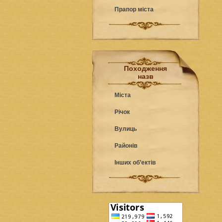
Прапор міста
Походження
назв
Міста
Річок
Вулиць
Районів
Інших об’ектів