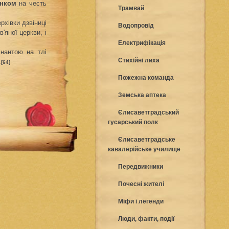
енком
на честь
Трамвай
хівки дзвіниці
Водопровід
'яної церкви, і
Електрифікація
інантою на тлі
Стихійні лиха
.
[64]
Пожежна команда
Земська аптека
Єлисаветградський
гусарський полк
Єлисаветградське
кавалерійське училище
Передвижники
Почесні жителі
Міфи і легенди
Люди, факти, події