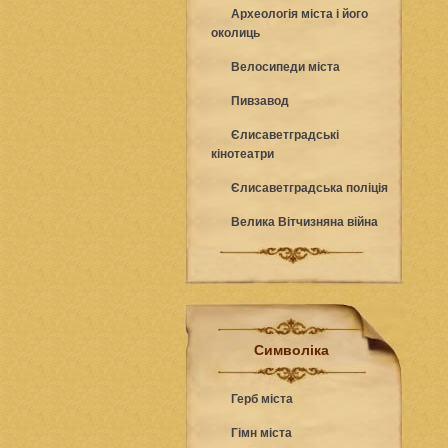
Археологія міста і його
околиць
Велосипеди міста
Пивзавод
Єлисаветградські
кінотеатри
Єлисаветградська поліція
Велика Вітчизняна війна
Символіка
Герб міста
Гімн міста