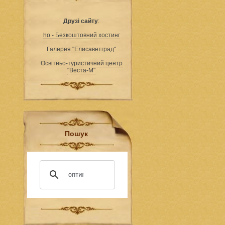
Друзі сайту
:
ho - Безкоштовний хостинг
Галерея "Елисаветград"
Освітньо-туристичний центр
"Веста-М"
Пошук