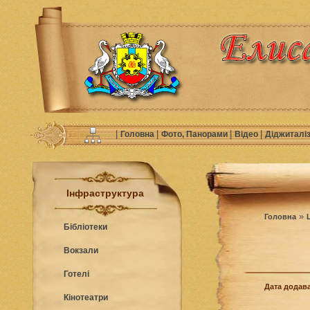
|
|
|
|
Головна
Фото, Панорами
Відео
Діджиталі
Інфраструктура
»
Головна
Бібліотеки
Вокзали
Готелі
Дата додава
Кінотеатри