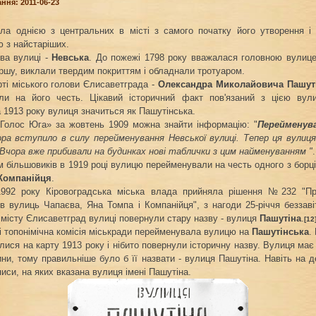
ння: 2011-06-23
ла однією з центральних в місті з самого початку його утворення і
ю з найстаріших.
ва вулиці -
Невська
. До пожежі 1798 року вважалася головною вулице
ршу, виклали твердим покриттям і обладнали тротуаром.
ті міського голови Єлисаветграда -
Олександра Миколайовича Пашут
ли на його честь. Цікавий історичний факт пов'язаний з цією вули
 1913 року вулиця значиться як Пашутінська.
«Голос Юга» за жовтень 1909 можна знайти інформацію: "
Перейменув
ра вступило в силу перейменування Невської вулиці. Тепер ця вулиц
Вчора вже прибивали на будинках нові таблички з цим найменуванням "
.
 більшовиків в 1919 році вулицю перейменували на честь одного з борці
 Компанійця
.
1992 року Кіровоградська міська влада прийняла рішення №232 "Пр
зв вулиць Чапаєва, Яна Томпа і Компанійця", з нагоди 25-річчя беззаві
 місту Єлисаветград вулиці повернули стару назву - вулиця
Пашутіна
.
[12
і топонімічна комісія міськради перейменувала вулицю на
Пашутінська
.
лися на карту 1913 року і нібито повернули історичну назву. Вулиця ма
ни, тому правильніше було б її назвати - вулиця Пашутіна. Навіть на д
иси, на яких вказана вулиця імені Пашутіна.