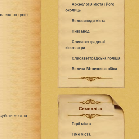
Археологія міста і його
околиць
влена на гроші
Велосипеди міста
Пивзавод
Єлисаветградські
кінотеатри
Єлисаветградська поліція
Велика Вітчизняна війна
Символіка
суботи жовтня.
Герб міста
Гімн міста