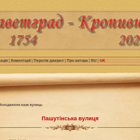
|
|
|
|
|
зація
Коментарії
Перелік джерел
Про автора
RU
UK
Походження назв вулиць
Пашутінська вулиця