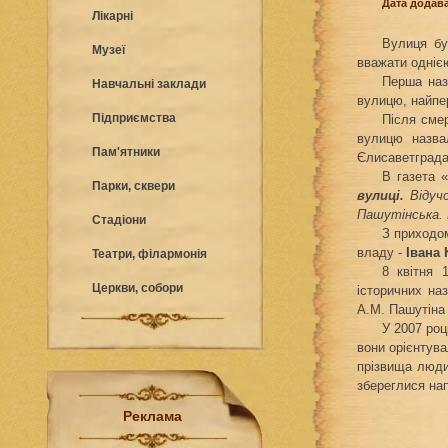
Дата додава
Лікарні
Вулиця бу
Музеї
вважати одніє
Перша наз
Навчальні заклади
вулицю, найпе
Підприємства
Після смер
вулицю назва
Пам'ятники
Єлисаветграда
В газета 
Парки, сквери
вулиці.
Відучо
Пашутінська. 
Стадіони
З приходом
владу -
Івана
Театри, філармонія
8 квітня 
Церкви, собори
історичних на
А.М. Пашутіна
У 2007 роц
вони орієнтува
прізвища люди
збереглися нап
Реклама