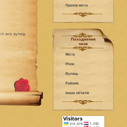
Прапор міста
ті всіх вулиць
Походження
назв
Міста
Річок
Вулиць
Районів
Інших об’ектів