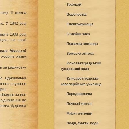
Трамвай
 тому її можна
Водопровід
ю. У 1842 році
Електрифікація
Стихійні лиха
іна
в 1908 році
цею, на карті
Пожежна команда
ання Невської
Земська аптека
я носить назву
Єлисаветградський
в за радянську
гусарський полк
о відновлення
Єлисаветградське
тного служіння
кавалерійське училище
]
[34]
Передвижники
 Швидше за все
є відношення до
Почесні жителі
еяких будівлях
Міфи і легенди
Люди, факти, події