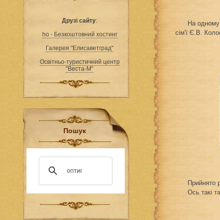
Друзі сайту
:
На одному 
сім'ї Є.В. Кол
ho - Безкоштовний хостинг
Галерея "Елисаветград"
Освітньо-туристичний центр
"Веста-М"
Пошук
Прийнято 
Ось такі 