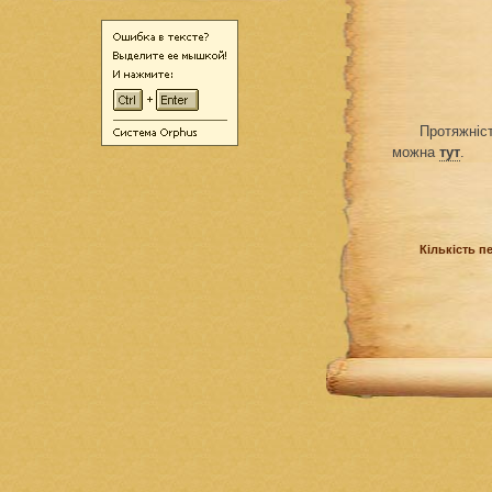
Протяжніст
можна
тут
.
Кількість п