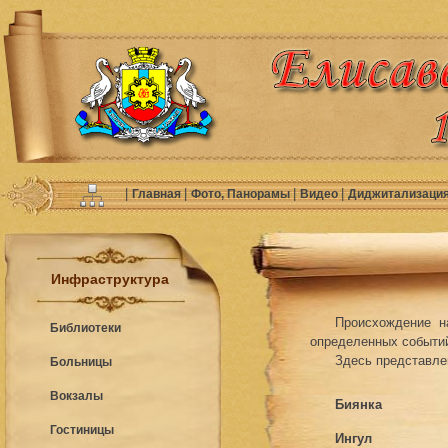
|
|
|
|
Главная
Фото, Панорамы
Видео
Диджитализаци
Инфраструктура
Происхождение н
Библиотеки
определенных событий
Здесь представле
Больницы
Вокзалы
Биянка
Гостиницы
Ингул