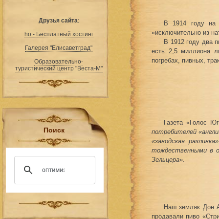
Друзья сайта
:
В 1914 году на 
«исключительно из на
ho - Бесплатный хостинг
В 1912 году два 
Галерея "Елисаветград"
есть 2,5 миллиона л
погребах, пивных, тра
Образовательно-
туристический центр "Веста-М"
Газета «Голос Ю
Поиск
потребителей «англи
«заводская разливка
тождественными в об
Зельцера»
.
Наш земляк Дон А
продавали пиво «Стри