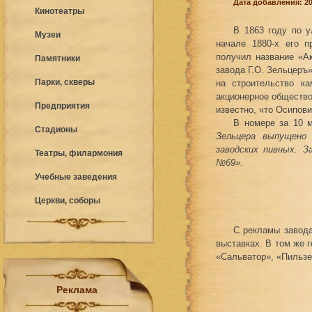
Дата добавления: 20
Кинотеатры
В 1863 году по 
Музеи
начале 1880-х его п
получил название «А
Памятники
завода Г.О. Зельцеръ
Парки, скверы
на строительство к
акционерное общество
Предприятия
известно, что Осипов
В номере за 10 
Стадионы
Зельцера выпущено
заводских пивных. З
Театры, филармония
№69»
.
Учебные заведения
Церкви, соборы
С рекламы завода
выставках. В том же 
«Сальватор», «Пильзе
Реклама