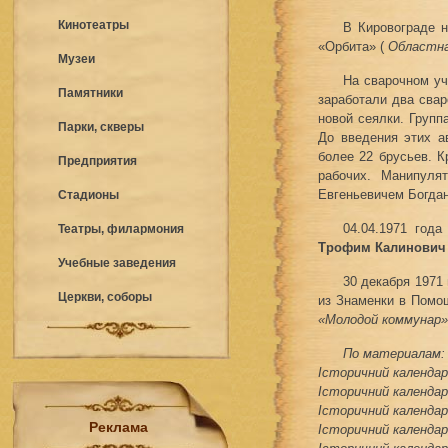
Кинотеатры
В Кировограде н
«Орбита» (
Областна
Музеи
На сварочном уч
Памятники
заработали два сва
новой сеялки. Групп
Парки, скверы
До введения этих а
более 22 брусьев. 
Предприятия
рабочих. Манипуля
Евгеньевичем Богдан
Стадионы
04.04.1971 года
Театры, филармония
Трофим Калинович
Учебные заведения
30 декабря 1971
Церкви, соборы
из Знаменки в Помош
«Молодой коммунар»,
По материалам:
Історичний календар 
Історичний календар 
Історичний календар 
Реклама
Історичний календар 