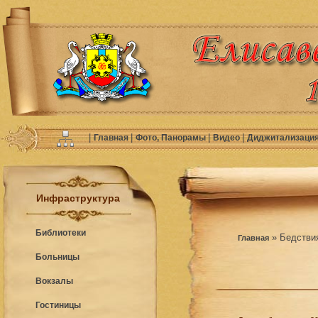
|
|
|
|
Главная
Фото, Панорамы
Видео
Диджитализаци
Инфраструктура
Библиотеки
» Бедстви
Главная
Больницы
Вокзалы
Гостиницы