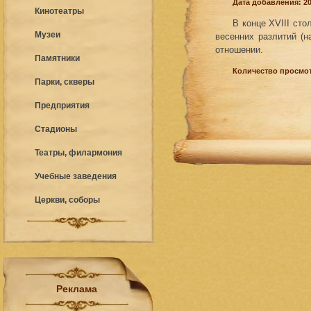
Дата добавления: 20
Кинотеатры
В конце ХVIII сто
Музеи
весенних разлитий (н
отношении.
Памятники
Количество просмот
Парки, скверы
Предприятия
Стадионы
Театры, филармония
Учебные заведения
Церкви, соборы
Реклама