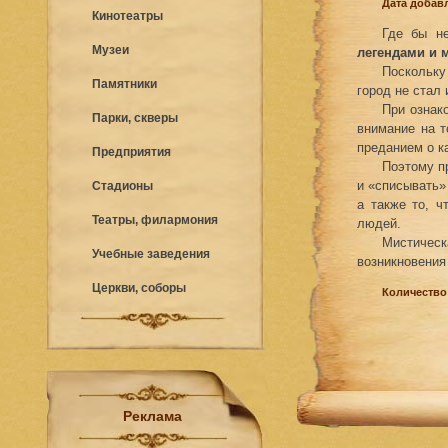
Дата добавл
Кинотеатры
Где бы н
Музеи
легендами и
Поскольку
Памятники
город не стал
При ознак
Парки, скверы
внимание на т
преданием о к
Предприятия
Поэтому п
и «списывать»
Стадионы
а также то, 
Театры, филармония
людей.
Мистичес
Учебные заведения
возникновения 
Церкви, соборы
Количество
Реклама