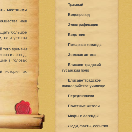
Трамвай
ать местными
Водопровод
 общества, наш
Электрификация
ращать большое
Бедствия
м, но и устным
Пожарная команда
й того времени
ифов и легенд,
Земская аптека
шие в головах
Елисаветградский
гусарский полк
ой история их
Елисаветградское
кавалерийское училище
Передвижники
Почетные жители
Мифы и легенды
Люди, факты, события