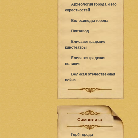
Археология города и его
окрестностей
Велосипеды города
Пивзавод
Елисаветградские
кинотеатры
Елисаветградская
полиция
Великая отечественная
война
Символика
Герб города