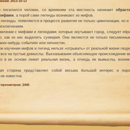
ения: 2013-10-13
е поселился человек, со временем эта местность начинает
обраст
 мифами
, а порой сами легенды возникают из мифов.
 легенды, появляются в процессе развития не только цивилизации, но и
 исключением.
омлении с мифами и легендами, которые окутывают город, следует об
о, как из них выделить суеверия. Они являются не только письменны
аких-нибудь событиях или личностях.
ри изучении мифов и легенд нельзя «отрывать» от реальной жизни люде
 все на пустые домыслы. Высказывания объясняющее происхождение м
что в их основе лежит реальная жизнь, а отнюдь не вымыслы, возник
кая сторона представляет собой весьма большой интерес и пор
не известна.
 просмотров: 2445