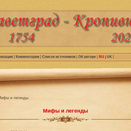
|
|
|
|
|
лизация
Комментарии
Список источников
Об авторе
RU |
UK
Мифы и легенды
Мифы и легенды