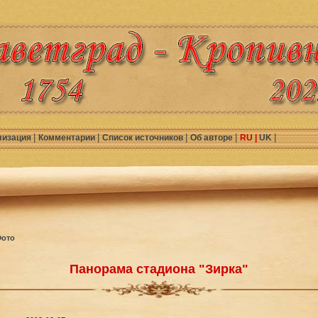
|
|
|
|
|
лизация
Комментарии
Список источников
Об авторе
RU |
UK
ото
Панорама стадиона "Зирка"