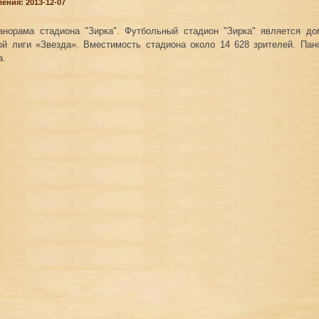
ения: 2013-12-07
анорама стадиона "Зирка". Футбольный стадион "Зирка" является д
ой лиги «Звезда». Вместимость стадиона около 14 628 зрителей. Пан
а.