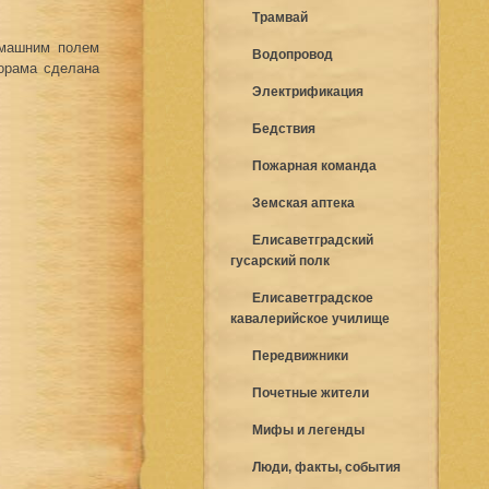
Трамвай
омашним полем
Водопровод
орама сделана
Электрификация
Бедствия
Пожарная команда
Земская аптека
Елисаветградский
гусарский полк
Елисаветградское
кавалерийское училище
Передвижники
Почетные жители
Мифы и легенды
Люди, факты, события