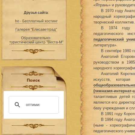
«Ятрань» и руководит
В 1970 году Анат
Друзья сайта
:
народный хореографи
ho - Бесплатный хостинг
творческий коллектив.
В 1974 году ок
Галерея "Елисаветград"
педагогического и
Образовательно-
педагогический уни
туристический центр "Веста-М"
литература».
В сентябре 1980 
Анатолий Егоров
руководством в 198
народного хореографи
Анатолий Коротко
искусств, котора
Поиск
общеобразовательно
(гимназия-интернат-
талантливых детей г
является его директо
базу учреждения и сп
В 1991 году Коро
В 1994 году Анат
(ныне - хореографич
педагогического унив