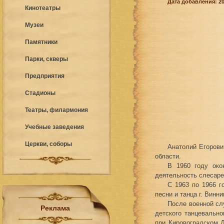
Дата добавления: 20
Кинотеатры
Музеи
Памятники
Парки, скверы
Предприятия
Стадионы
Театры, филармония
Учебные заведения
Церкви, соборы
Анатолий Егорови
области.
В 1960 году око
деятельность слесаре
С 1963 по 1966 г
песни и танца г. Винни
После военной сл
Реклама
детского танцевально
при Кировоградском 