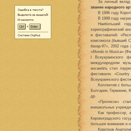
За личный вклад
звание народного ар
В 1996 году Коро
В 1999 году награ
Наибольшей гор
хореографический ан
и фестивалей: «Респ
комсомола (бывший С
базар-97», 2002 год
«Mondo in Musica» (Фи
І Всеукраинского ф
международном муз
ансамбль стал лауре
фестивалю «Country 
Всеукраинского фести
Коллектив с боль
Болгарии, Германии, 
др.
«Пролисок» ста
внешкольных учрежден
Как профессор, 
Кировоградского госу
большое внимание и н
Коротков Анатоли