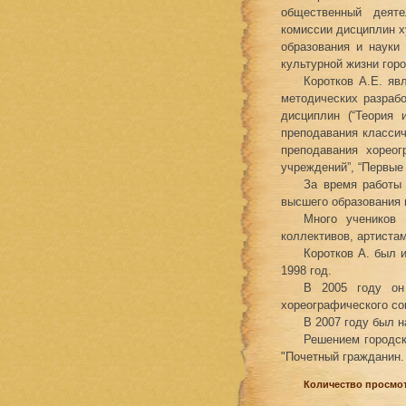
общественный деяте
комиссии дисциплин х
образования и науки
культурной жизни горо
Коротков А.Е. яв
методических разрабо
дисциплин (“Теория 
преподавания классич
преподавания хорео
учреждений”, “Первые 
За время работы 
высшего образования 
Много учеников 
коллективов, артистам
Коротков А. был 
1998 год.
В 2005 году он 
хореографического со
В 2007 году был 
Решением городск
"Почетный гражданин.
Количество просмот