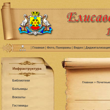
|
|
|
|
Главная
Фото, Панорамы
Видео
Диджитализаци
Инфраструктура
Библиотеки
»
Главная
Почетные
Больницы
Вокзалы
Гостиницы