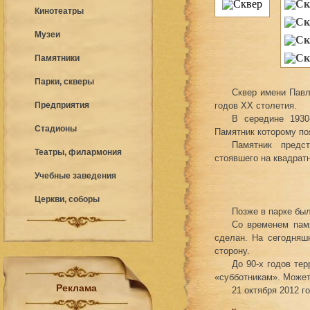
Кинотеатры
Музеи
Памятники
Парки, скверы
Сквер имени Пав
Предприятия
годов ХХ столетия.
В середине 1930
Стадионы
Памятник которому по
Памятник предс
Театры, филармония
стоявшего на квадрат
Учебные заведения
Церкви, соборы
Позже в парке был
Со временем памя
сделан. На сегодняш
сторону.
До 90-х годов те
«субботникам». Может
Реклама
21 октября 2012 г