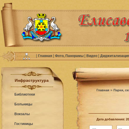
|
|
|
|
Главная
Фото, Панорамы
Видео
Диджитализаци
Инфраструктура
»
Главная
Парки, с
Библиотеки
Больницы
Вокзалы
Дата добавления: 20
Гостиницы