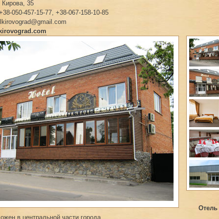
 Кирова, 35
+38-050-457-15-77, +38-067-158-10-85
elkirovograd@gmail.com
l-kirovograd.com
Отел
ожен в центральной части города.