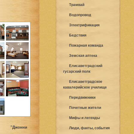
Трамвай
Водопровод
Электрификация
Бедствия
Пожарная команда
Земская аптека
Елисаветградский
гусарский полк
Елисаветградское
кавалерийское училище
Передвижники
Почетные жители
Мифы и легенды
ь "Джонни
Люди, факты, события