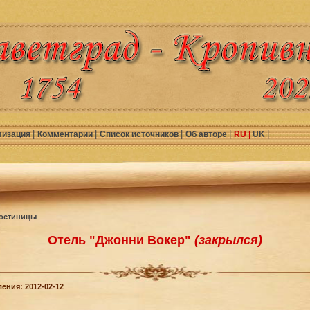
|
|
|
|
|
лизация
Комментарии
Список источников
Об авторе
RU |
UK
остиницы
Отель "Джонни Вокер"
(закрылся)
ения: 2012-02-12