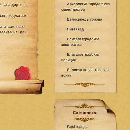
Археология города и его
й стандарт» и
окрестностей
ран предлагает
Велосипеды города
ги и семинары.
Пивзавод
езентация или
Елисаветградские
.
кинотеатры
Елисаветградская
полиция
Великая отечественная
война
Символика
Герб города