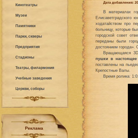
Дата добавления: 20
Кинотеатры
В материалах го
Музеи
Елисаветградского ю
ходатайством про п
Памятники
больницу, которые бы
городской совет отв
Парки, скверы
переданы были горо
Предприятия
достоянием города». 
Вращающаяся 3D 
Стадионы
пушки в настоящее
поставлены на пьеде
Театры, филармония
Крепостные Валы.
Время ролика: 1:0
Учебные заведения
Церкви, соборы
Реклама