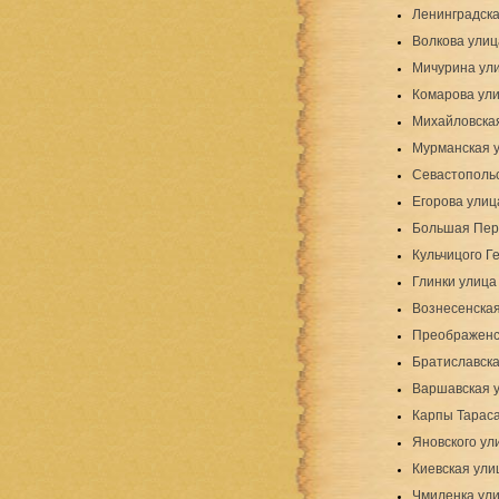
Ленинградска
Волкова улиц
Мичурина ул
Комарова ул
Михайловска
Мурманская 
Севастополь
Егорова улиц
Большая Пер
Кульчицого Г
Глинки улица
Вознесенская
Преображенс
Братиславска
Варшавская 
Карпы Тараса
Яновского ул
Киевская ули
Чмиленка ул