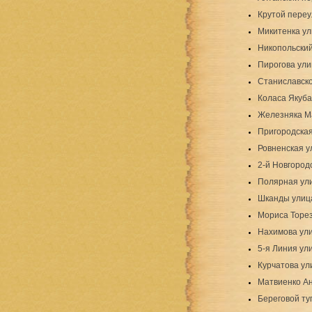
Крутой переу
Микитенка у
Никопольский
Пирогова ули
Станиславско
Коласа Якуба
Железняка М
Пригородская
Ровненская у
2-й Новгород
Полярная ул
Шканды улиц
Мориса Торе
Нахимова ул
5-я Линия ул
Курчатова ул
Матвиенко А
Береговой ту