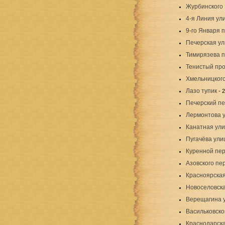
Журбинского 
4-я Линия ул
9-го Января 
Печерская у
Тимирязева 
Тенистый пр
Хмельницког
Лазо тупик
- 
Печерский пе
Лермонтова 
Канатная ул
Пугачёва ули
Куренной пе
Азовского пе
Красноярская
Новоселовск
Верещагина 
Васильковско
Краснодарск