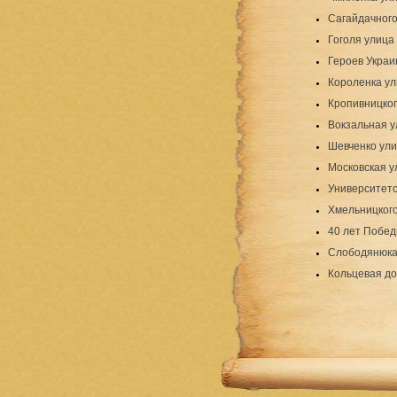
Сагайдачного
Гоголя улица
Героев Украи
Короленка у
Кропивницког
Вокзальная у
Шевченко ул
Московская у
Университетс
Хмельницкого
40 лет Побед
Слободянюка
Кольцевая до