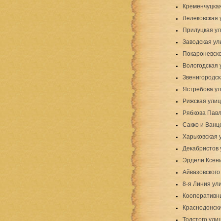
Кременчуцка
Лелековская 
Прилуцкая у
Заводская ули
Покароневско
Вологодская 
Звенигородск
Ястребова у
Рижская ули
Рябкова Павл
Сакко и Ванц
Харьковская
Декабристов 
Эрдели Ксен
Айвазовского
8-я Линия ул
Кооперативн
Краснодонски
Толстого ули