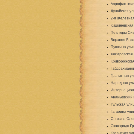
Аэрофлотска
Дунайская ул
2-я Железная
Кишиневская
Петлюры Сим
Верхняя Бык
Пушкина ули
Хабаровская
Криворожска
Габдрахмано
Гранитная у
Народная ул
Интернацион
Ананьевский 
Тульская ули
Гагарина ули
Ольжича Оле
Сковорода Гр
Казанская ул