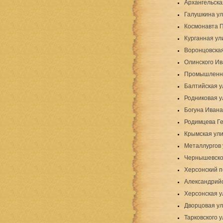
Архангельска
Галушкина у
Космонавта 
Курганная ул
Воронцовска
Олинского Ив
Промышленн
Балтийская у
Родниковая у
Богуна Ивана
Родимцева Г
Крымская ул
Металлургов 
Чернышевско
Херсонский п
Александрий
Херсонская у
Дворцовая у
Тарковского 