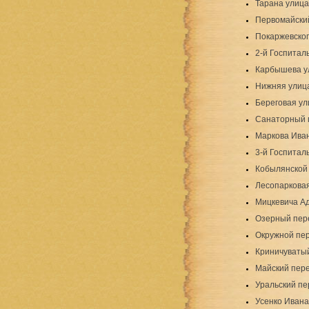
Тарана улица
Первомайски
Покаржевског
2-й Госпитал
Карбышева у
Нижняя улиц
Береговая ул
Санаторный 
Маркова Ива
3-й Госпитал
Кобылянской 
Лесопаркова
Мицкевича А
Озерный пер
Окружной пе
Криничуваты
Майский пер
Уральский пе
Усенко Ивана