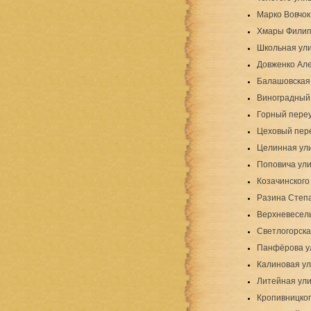
Марко Вовчок
Хмары Филип
Школьная ул
Довженко Але
Балашовская
Виноградный
Горный пере
Цеховый пер
Целинная ул
Поповича ул
Козачинского
Разина Степ
Верхневесел
Светлогорска
Панфёрова у
Калиновая ул
Литейная ули
Кропивницког