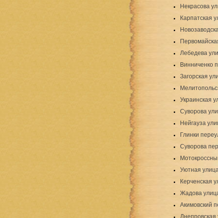
Некрасова у
Карпатская у
Новозаводск
Первомайска
Лебедева ули
Винниченко п
Загорская ул
Мелитопольс
Украинская у
Суворова ул
Нейгауза ули
Глинки переу
Суворова пе
Мотокроссны
Уютная улиц
Керченская у
Жадова улиц
Акимовский п
Днепровская