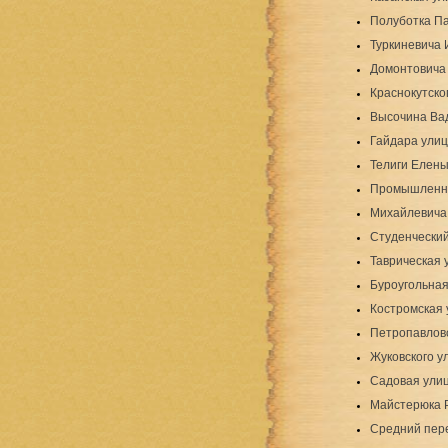
Полуботка Па
Туркиневича 
Домонтовича 
Краснокутско
Высочина Ва
Гайдара ули
Телиги Елены
Промышленн
Михайлевича
Студенческий
Таврическая 
Буроугольная
Костромская 
Петропавлов
Жуковского у
Садовая ули
Майстерюка 
Средний пер