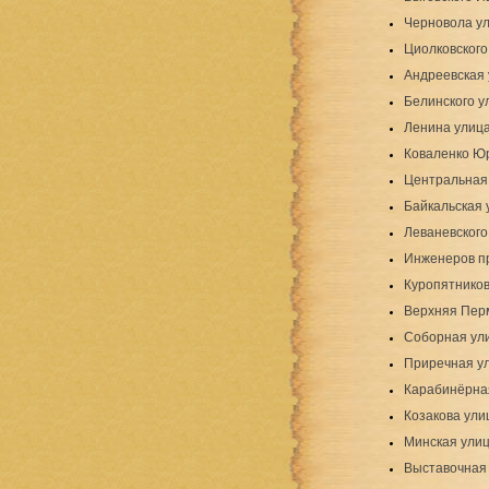
Черновола у
Циолковского
Андреевская
Белинского у
Ленина улиц
Коваленко Ю
Центральная 
Байкальская 
Леваневского
Инженеров п
Куропятников
Верхняя Пер
Соборная ул
Приречная у
Карабинёрна
Козакова ули
Минская ули
Выставочная