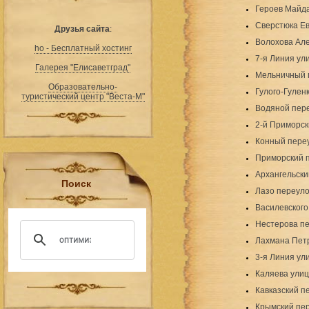
Героев Майд
Сверстюка Ев
Друзья сайта
:
Волохова Але
ho - Бесплатный хостинг
7-я Линия ул
Галерея "Елисаветград"
Мельничный 
Образовательно-
Гулого-Гулен
туристический центр "Веста-М"
Водяной пер
2-й Приморск
Конный пере
Приморский 
Архангельски
Поиск
Лазо переуло
Василевского
Нестерова п
Лахмана Пет
3-я Линия ул
Каляева ули
Кавказский п
Крымский пе