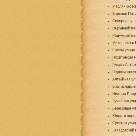
Масляниковс
Верхняя Пяти
Северная ул
Обрывной пе
Радужный пе
Михновского 
Славы улица
Похитонова 
Гулака-Артем
Черноморчен
Алтайская ул
Братиславски
Нижняя Прир
Ручейная ул
Березовая ул
Юности пере
Сумская ули
Завадовский 