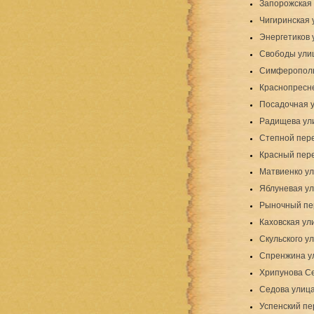
Запорожская
Чигиринская 
Энергетиков 
Свободы ули
Симферополь
Краснопресн
Посадочная 
Радищева ул
Степной пер
Красный пер
Матвиенко ул
Яблуневая ул
Рыночный пе
Каховская ул
Скульского у
Спренжина у
Хрипунова Се
Седова улиц
Успенский пе