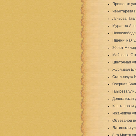
Ярошенко ул
Чеботарева 
Луньова Павл
Мурашка Але
Новослободс
Пшеничная у
20 лет Милиц
Майсеева Ст
Цветочная у
Журливая Ел
Смоленчука 
Озерная Бал
Гмырева ули
Делегатская 
Каштановая 
Ижакевича у
Объездной п
Ялтинская у
8-го Марта у