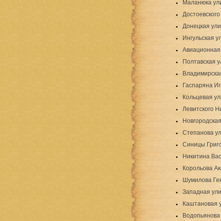
Маланюка ул
Достоевского
Донецкая ул
Ингульская у
Авиационная
Полтавская 
Владимирска
Гаспаряна Иг
Кольцевая у
Левитского Н
Новгородская
Степанова у
Синицы Григ
Никитина Ва
Корольова Ак
Шумилова Ге
Западная ули
Каштановая у
Водопьянова