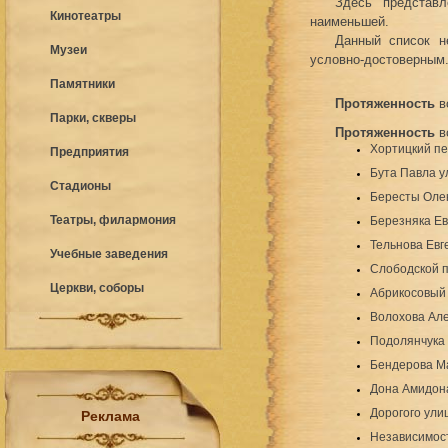
Здесь представл
Кинотеатры
наименьшей.
Данный список н
Музеи
условно-достоверным
Памятники
Протяженность
в
Парки, скверы
Протяженность
в
Хортицкий пе
Предприятия
Бута Павла у
Стадионы
Бересты Оле
Театры, филармония
Березняка Ев
Тельнова Евг
Учебные заведения
Слободской 
Церкви, соборы
Абрикосовый
Волохова Але
Подолянчука 
Бендерова М
Дона Амидон
Дорогого ули
Реклама
Независимос