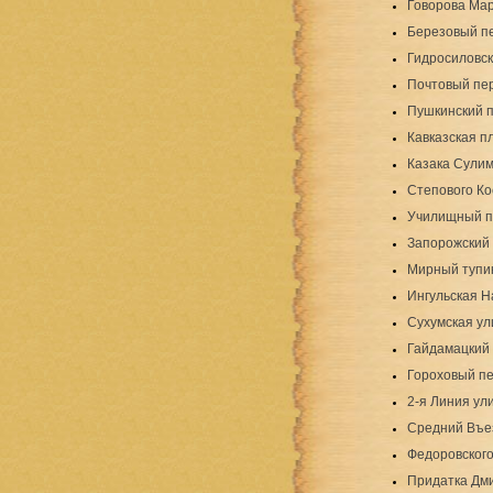
Говорова Ма
Березовый п
Гидросиловск
Почтовый пе
Пушкинский 
Кавказская п
Казака Сули
Степового Ко
Училищный п
Запорожский
Мирный тупи
Ингульская 
Сухумская ул
Гайдамацкий
Гороховый п
2-я Линия ул
Средний Въе
Федоровского
Придатка Дм