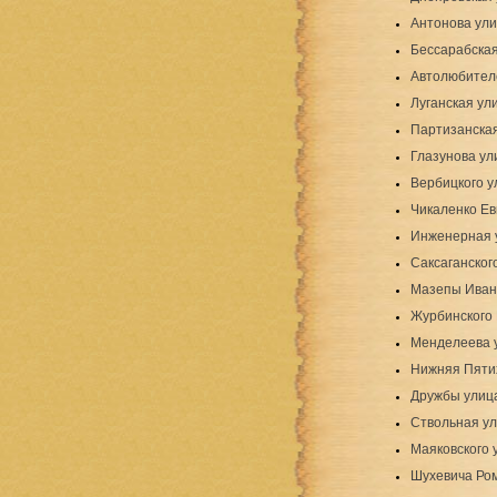
Антонова ул
Бессарабская
Автолюбител
Луганская ул
Партизанска
Глазунова ули
Вербицкого у
Чикаленко Ев
Инженерная 
Саксаганског
Мазепы Иван
Журбинского 
Менделеева 
Нижняя Пяти
Дружбы улица
Ствольная у
Маяковского 
Шухевича Ро