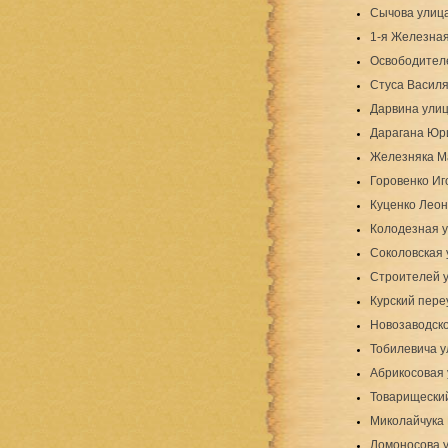
Сычова улиц
1-я Железная
Освободител
Стуса Василя
Дарвина ули
Дарагана Юр
Железняка М
Горовенко Иг
Куценко Леон
Колодезная 
Соколовская 
Строителей 
Курский пере
Новозаводско
Тобилевича у
Абрикосовая
Товарищески
Миколайчука 
Ломоносова 