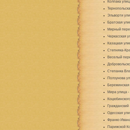
Колпака улиц
Тернопольска
Эльворти ул
Братская ули
Мирный пере
Черкасская у
Казацкая ули
Степняка-Кра
Веселый пер
Добровольско
Степанка Вл
Ползунова ул
Бережинская
Мира улица
-
Коцюбинского
Гражданский 
Одесская ули
Франко Иван
Парижской К