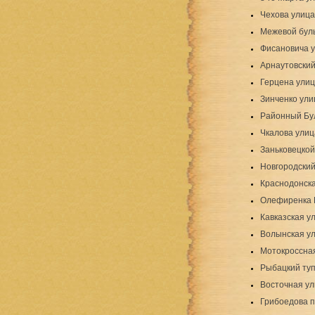
Чехова улица
Межевой бул
Фисановича 
Арнаутовский
Герцена ули
Зинченко ули
Районный Бу
Чкалова улиц
Заньковецкой
Новгородский
Краснодонск
Олефиренка 
Кавказская у
Волынская у
Мотокроссна
Рыбацкий туп
Восточная у
Грибоедова 