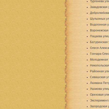
Тургенева ул
Завадовская 
Добролюбова
Шульгиных у
Водогонная 
Воронежская
Пацаева ули
Батуринская 
Олеся Алекс
Гончара Олес
Молодежная 
Никопольская
Районная ул
Сивашская у
Лахмана Пет
Ушакова ули
Ореховая ул
Эксперимент
Загородская 