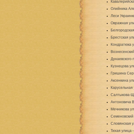
Кавалерийск
Олийника Ал
Леси Украинк
Овражная ул
Белгородская
Брестская ул
Кондратюка 
Вознесенский
Дунаевского 
Кузнецова ул
Гришина Сер
Аксенкина ул
Карусельная
Салтыкова-Щ
Антоновича 
Мечникова у
Семеновский
Словянская 
Тихая улица
-