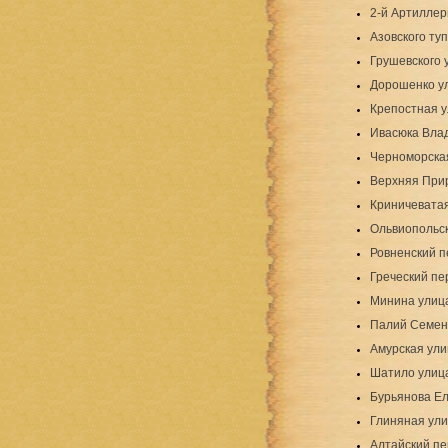
2-й Артиллер
Азовского туп
Грушевского 
Дорошенко у
Крепостная 
Ивасюка Вла
Черноморска
Верхняя При
Криничевата
Ольвиопольс
Ровненский п
Греческий пе
Минина улиц
Палий Семен
Амурская ули
Шатило улиц
Бурьянова Е
Глиняная ул
Алтайский пе