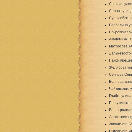
Светлая ули
Серова улиц
Сугоклейская
Барболина у
Покровская у
Академика Т
Матросова А
Дальневосто
Панфиловцев
Желябова ул
Сенчова Серг
Беляева ули
Чайковского 
Глибко улица
Пашутинская
Волгоградска
Десантников 
Завадского Б
Выговского И