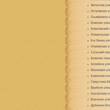
Филатова ул
Островская у
Осьмёркина 
Боженко улиц
Ковалевский 
Измаильская
9-я Линия ул
Очаковская у
Сельский пер
Боженко пере
Кулибина ули
Вишневая ули
Баженова ул
Сверстюка Ев
Врубеля ули
Корсунская у
Власенко ули
Дубинина Вл