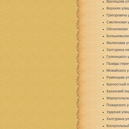
Васнецова у
Верхняя ули
Григоровича 
Смоленская 
Обозновская
Большевыско
Малиновая ул
Халтурина п
Гуляницкого 
Правды пере
Можайского 
Румянцева у
Крепостной 
Казанский пе
Мариупольск
Пожарского у
Ударная ули
Халтурина у
Косоугольный