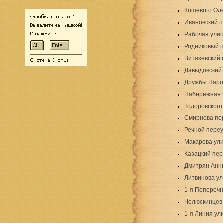
Кошевого Оле
Ивановский п
Рабочая ули
Родниковый 
Витязевский 
Давыдовский
Дружбы Наро
Набережная 
Тодоровского
Смирнова пе
Речной переу
Макарова ул
Казацкий пер
Дмитрян Анн
Литвинова у
1-я Поперечн
Челюскинцев
1-я Линия ул